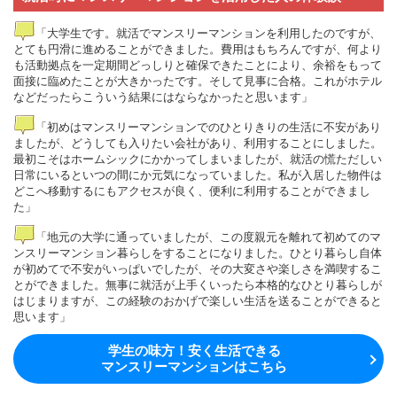
「大学生です。就活でマンスリーマンションを利用したのですが、
とても円滑に進めることができました。費用はもちろんですが、何より
も活動拠点を一定期間どっしりと確保できたことにより、余裕をもって
面接に臨めたことが大きかったです。そして見事に合格。これがホテル
などだったらこういう結果にはならなかったと思います」
「初めはマンスリーマンションでのひとりきりの生活に不安があり
ましたが、どうしても入りたい会社があり、利用することにしました。
最初こそはホームシックにかかってしまいましたが、就活の慌ただしい
日常にいるといつの間にか元気になっていました。私が入居した物件は
どこへ移動するにもアクセスが良く、便利に利用することができまし
た」
「地元の大学に通っていましたが、この度親元を離れて初めてのマ
ンスリーマンション暮らしをすることになりました。ひとり暮らし自体
が初めてで不安がいっぱいでしたが、その大変さや楽しさを満喫するこ
とができました。無事に就活が上手くいったら本格的なひとり暮らしが
はじまりますが、この経験のおかげで楽しい生活を送ることができると
思います」
学生の味方！安く生活できる
マンスリーマンションはこちら