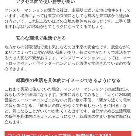
アクセス面で使い勝手が良い
マンスリーマンションの運営会社は、主要駅に近い立地に物件をもって
います。場所によっては東京の玄関口としても有名な東京駅から徒歩5
分内という、これ以上ないほどの立地の物件もあるほどです。上手く活
用すれば就活の移動がとてもラクになってくるでしょう。
安心な環境で生活できる
地方からの就職活動で最も気になるのは東京の安全性です。残念ながら
エリアによっては治安が悪い場所があり、特に女性がひとりで就活をす
るのは大変な不安があります。マンスリーマンションによっては、オー
トロックやテレビ付インターホンといった設備が常備されているので安
心できます。
就職後の生活を具体的にイメージできるようになる
これまで実家に住んでいた場合、マンスリーマンションでの生活は1人
暮らしの予行練習になります。実際に暮らしてみると、「近くに24時間
営業のスーパーやコンビニがないと買い物が不便」「駅から近くて電車
の音が気になる」「飲食店の数が少なくて外食したいときに困る」な
ど、気になることがいくつか出てくるはずです。自分が求める生活環境
の条件を具体的に考えられるようになり、就職後の住まいを探す際に役
立ちます。
マンスリーマンションって就活・転職活動に不利？