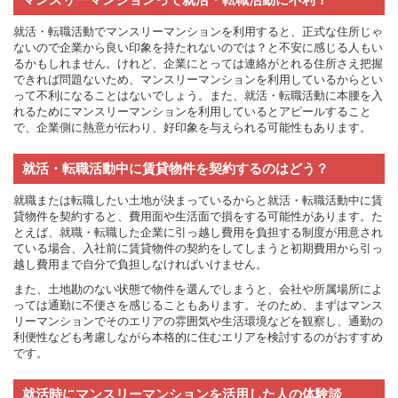
就活・転職活動でマンスリーマンションを利用すると、正式な住所じゃ
ないので企業から良い印象を持たれないのでは？と不安に感じる人もい
るかもしれません。けれど、企業にとっては連絡がとれる住所さえ把握
できれば問題ないため、マンスリーマンションを利用しているからとい
って不利になることはないでしょう。また、就活・転職活動に本腰を入
れるためにマンスリーマンションを利用しているとアピールすること
で、企業側に熱意が伝わり、好印象を与えられる可能性もあります。
就活・転職活動中に賃貸物件を契約するのはどう？
就職または転職したい土地が決まっているからと就活・転職活動中に賃
貸物件を契約すると、費用面や生活面で損をする可能性があります。た
とえば、就職・転職した企業に引っ越し費用を負担する制度が用意され
ている場合、入社前に賃貸物件の契約をしてしまうと初期費用から引っ
越し費用まで自分で負担しなければいけません。
また、土地勘のない状態で物件を選んでしまうと、会社や所属場所によ
っては通勤に不便さを感じることもあります。そのため、まずはマンス
リーマンションでそのエリアの雰囲気や生活環境などを観察し、通勤の
利便性なども考慮しながら本格的に住むエリアを検討するのがおすすめ
です。
就活時にマンスリーマンションを活用した人の体験談