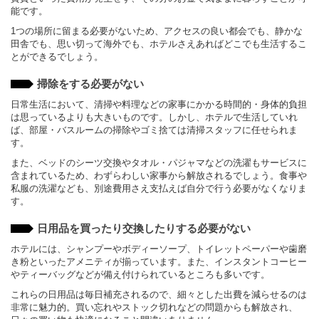
能です。
1つの場所に留まる必要がないため、アクセスの良い都会でも、静かな
田舎でも、思い切って海外でも、ホテルさえあればどこでも生活するこ
とができるでしょう。
掃除をする必要がない
日常生活において、清掃や料理などの家事にかかる時間的・身体的負担
は思っているよりも大きいものです。しかし、ホテルで生活していれ
ば、部屋・バスルームの掃除やゴミ捨ては清掃スタッフに任せられま
す。
また、ベッドのシーツ交換やタオル・パジャマなどの洗濯もサービスに
含まれているため、わずらわしい家事から解放されるでしょう。食事や
私服の洗濯なども、別途費用さえ支払えば自分で行う必要がなくなりま
す。
日用品を買ったり交換したりする必要がない
ホテルには、シャンプーやボディーソープ、トイレットペーパーや歯磨
き粉といったアメニティが揃っています。また、インスタントコーヒー
やティーバッグなどが備え付けられているところも多いです。
これらの日用品は毎日補充されるので、細々とした出費を減らせるのは
非常に魅力的。買い忘れやストック切れなどの問題からも解放され、