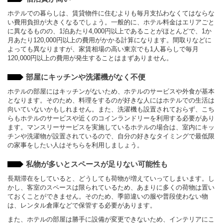
ホテルでの暮らしは、賃貸物件に住むよりも毎月支払わなくてはならな
い費用負担が大きくなるでしょう。一般的に、ホテル料金はエリアごと
に異なるものの、1泊あたり4,000円以上であることがほとんどで、1か
月あたり120,000円以上の費用がかかる計算になります。間取りなどに
よっても異なりますが、家賃相場の高い東京でも1人暮らしで毎月
120,000円以上の費用が発生することはまずありません。
部屋にキッチンや洗濯機がなく不便
ホテルの部屋にはキッチンがないため、ホテルのサービスや外食が基本
となります。そのため、料理をするのが好きな人にはホテルでの生活は
向いていないかもしれません。また、洗濯機も設置されておらず、こち
らもホテルのサービスや近くのコインランドリーを利用する必要があり
ます。マンスリーサービスを実施しているホテルの場合は、室内にキッ
チンや洗濯物が設置されているので、自分の好きなタイミングで最低限
の家事をしたい人はそちらを利用しましょう。
私物が多いとスペースが足りない可能性も
長期滞在をしていると、どうしても荷物が増えていってしまいます。し
かし、客室のスペースは限られているため、あまりに多くの荷物は置い
ておくことができません。そのため、季節違いの服や普段使わない物
は、レンタル倉庫などで保管する必要があります。
また、ホテルの部屋は勝手に設備が変更できないため、インテリアにこ