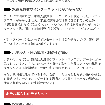
日々の買い物も快適になること間違いありません。
水道光熱費やインターネット代がかからない
ホテルで生活すれば、水道光熱費やインターネット代といったランニン
グコストがかかりません。水道光熱費は宿泊費に含まれているため
「100％支払わなくてはいけない」というわけではありませんが、イン
ターネット代に関しては無料Wi-Fiを設置しているところがほとんどで
しょう。
ビジネスパーソンにとってインターネットは欠かせないので、無料で利
用できるという点は嬉しいポイントです。
ホテル内・外の環境・利便性が高い
ホテルによっては、館内に大浴場やフィットネスクラブ、プールなどを
完備しているところも。たっぷりと身体を動かした後に大きなお風呂で
リラックスする特別感は、一般住宅では味わえないことでしょう。
また、駅周辺に建っているホテルも多く、ちょっとした買い物や外食に
も最適です。一方で、リゾート地や温泉地に位置するホテルの場合は、
仕事と趣味を両立した生活が叶います。
ホテル暮らしのデメリット
宿泊費が高い