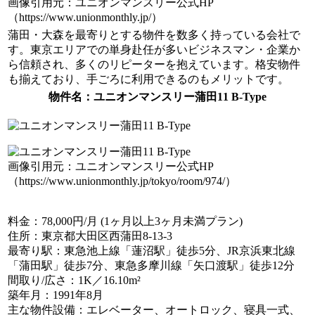
画像引用元：ユニオンマンスリー公式HP
（https://www.unionmonthly.jp/）
蒲田・大森を最寄りとする物件を数多く持っている会社で
す。東京エリアでの単身赴任が多いビジネスマン・企業か
ら信頼され、多くのリピーターを抱えています。格安物件
も揃えており、手ごろに利用できるのもメリットです。
物件名
：ユニオンマンスリー蒲田11 B-Type
画像引用元：ユニオンマンスリー公式HP
（https://www.unionmonthly.jp/tokyo/room/974/）
料金
：78,000円/月 (1ヶ月以上3ヶ月未満プラン)
住所
：東京都大田区西蒲田8-13-3
最寄り駅
：東急池上線「蓮沼駅」徒歩5分、JR京浜東北線
「蒲田駅」徒歩7分、東急多摩川線「矢口渡駅」徒歩12分
間取り/広さ
：1K／16.10m²
築年月
：1991年8月
主な物件設備
：エレベーター、オートロック、寝具一式、