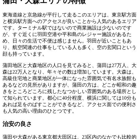
蒲田・大森エリアの特徴
東海道線と京急線が平行して走るこのエリアは、東京駅方面
と横浜駅方面へのアクセスが良いことから人気のあるエリア
です。ターミナル駅ではないので商業施設は少ないのです
が、すぐ近くに羽田空港や平和島のレジャー施設があるた
め、日々の生活で不便は感じません。羽田が近いこともあ
り、航空関連の仕事をしている人も多く、空の玄関口という
顔も持っています。
蒲田地区と大森地区の人口を見てみると、蒲田は27万人、大
森は22万人となり、年々その数は増加しています。大森は、
高級住宅地と商業地区が一体になった雰囲気で有名水族館も
あるなどの見所がありますが、蒲田の方は、どこか昭和の趣
きをところどころに残したなつかしい雰囲気のある場所とし
て知られています。都心に40分程度、横浜に関しては10分も
あれば足をのばすことができるなど、アクセス面での便利さ
も人気の高い理由のひとつです。
治安の良さ
蒲田や大森がある東京都大田区は、23区内のなかでも比較的