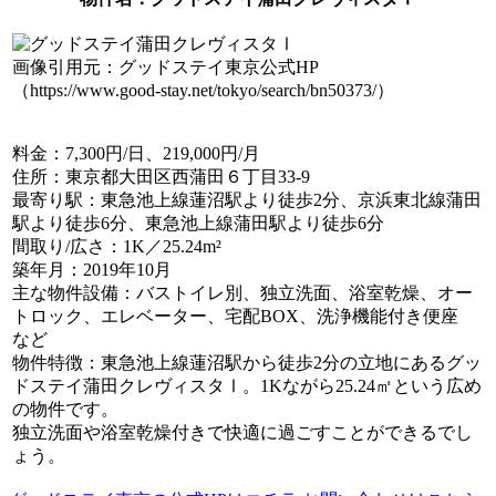
画像引用元：グッドステイ東京公式HP
（https://www.good-stay.net/tokyo/search/bn50373/）
料金
：7,300円/日、219,000円/月
住所
：東京都大田区西蒲田６丁目33-9
最寄り駅
：東急池上線蓮沼駅より徒歩2分、京浜東北線蒲田
駅より徒歩6分、東急池上線蒲田駅より徒歩6分
間取り/広さ
：1K／25.24m²
築年月
：2019年10月
主な物件設備
：バストイレ別、独立洗面、浴室乾燥、オー
トロック、エレベーター、宅配BOX、洗浄機能付き便座
など
物件特徴
：東急池上線蓮沼駅から徒歩2分の立地にあるグッ
ドステイ蒲田クレヴィスタⅠ。1Kながら25.24㎡という広め
の物件です。
独立洗面や浴室乾燥付きで快適に過ごすことができるでし
ょう。