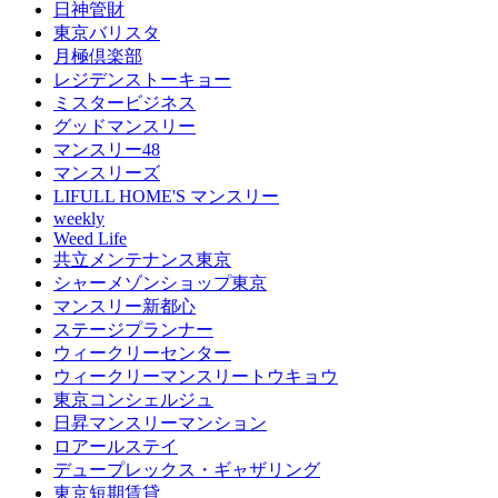
日神管財
東京バリスタ
月極倶楽部
レジデンストーキョー
ミスタービジネス
グッドマンスリー
マンスリー48
マンスリーズ
LIFULL HOME'S マンスリー
weekly
Weed Life
共立メンテナンス東京
シャーメゾンショップ東京
マンスリー新都心
ステージプランナー
ウィークリーセンター
ウィークリーマンスリートウキョウ
東京コンシェルジュ
日昇マンスリーマンション
ロアールステイ
デュープレックス・ギャザリング
東京短期賃貸