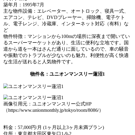
築年月
：1995年7月
主な物件設備
：エレベーター、オートロック、寝具一式、
エアコン、テレビ、DVDプレーヤー、掃除機、電子ケト
ル、電子レンジ、冷蔵庫、インターネット対応（有料）な
ど
物件特徴
：マンションから100mの場所に深夜まで開いてい
るスーパーマーケットがあり、生活に便利な立地です。国
道から道を一本はさんだ通りに面しているので、車の騒音
や振動でのトラブルが少ないのも魅力。利便性が高く快適
な生活が送れると人気物件です。
物件名
：ユニオンマンスリー蓮沼1
画像引用元：ユニオンマンスリー公式HP
（https://www.unionmonthly.jp/tokyo/room/8086/）
料金
：57,000円/月 (1ヶ月以上3ヶ月未満プラン)
住所
：東京都大田区東矢口1-9-2