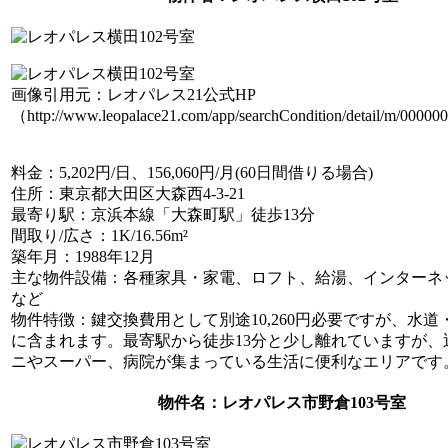
画像引用元：レオパレス21公式HP
（http://www.leopalace21.com/app/searchCondition/detail/m/0000
料金
：5,202円/日、156,060円/月(60日間借りる場合)
住所
：東京都大田区大森西4-3-21
最寄り駅
：京浜本線「大森町駅」徒歩13分
間取り/広さ
：1K/16.56m²
築年月
：1988年12月
主な物件設備
：各種家具・家電、ロフト、給湯、インターネ
など
物件特徴
：鍵交換費用として別途10,260円必要ですが、水
に含まれます。最寄駅から徒歩13分と少し離れていますが、
ニやスーパー、病院が集まっている生活に便利なエリアです
物件名
：レオパレス市野倉103号室