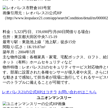
画像引用元：レオパレス21公式HP
（http://www.leopalace21.com/app/searchCondition/detail/m/0000
料金
：5,323円/日、159,690円/月(60日間借りる場合)
住所
：東京都大田区中央7-15-19
最寄り駅
：東急池上線「池上駅」徒歩15分
間取り/広さ
：1K/19.87m²
築年月
：2004年5月
主な物件設備
：各種家具・家電、宅配ボックス、ロフト、給
ネット（有料）ホームセキュリティなど
物件特徴
：レオパレス21のセキュリティサービス対応物件と
す。部屋に設置された各種センサーが侵入者や火災、さらに
な動きまで感知して担当者が現場に急行してくれるサービス
一のトラブルに備えることが可能です。
レオパレス21の公式HPはコチラ
お問い合わせはこちら
ユニオンマンスリー