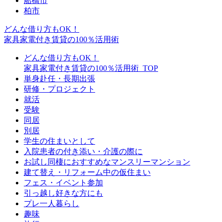
船橋市
柏市
どんな借り方もOK！
家具家電付き賃貸の100％活用術
どんな借り方もOK！
家具家電付き賃貸の100％活用術_TOP
単身赴任・長期出張
研修・プロジェクト
就活
受験
同居
別居
学生の住まいとして
入院患者の付き添い・介護の際に
お試し同棲におすすめなマンスリーマンション
建て替え・リフォーム中の仮住まい
フェス・イベント参加
引っ越し好きな方にも
プレ一人暮らし
趣味