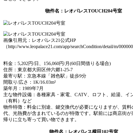
物件名
：レオパレスTOUCH204号室
画像引用元：レオパレス21公式HP
（http://www.leopalace21.com/app/searchCondition/detail/m/0000
料金
：5,202円/日、156,060円/月(60日間借りる場合)
住所
：東京都大田区仲六郷1-25-7
最寄り駅
：京急本線「雑色駅」徒歩9分
間取り/広さ
：1K/16.03m²
築年月
：1989年7月
主な物件設備
：各種家具・家電、CATV、ロフト、給湯、イ
（有料）など
物件特徴
：料金に別途、鍵交換代が必要になりますが、賃料
代、光熱費が含まれているのが特徴です。駅前には商店街が
帰りに立ち寄って買い物できます。
物件名
：レオパレス横田102号室