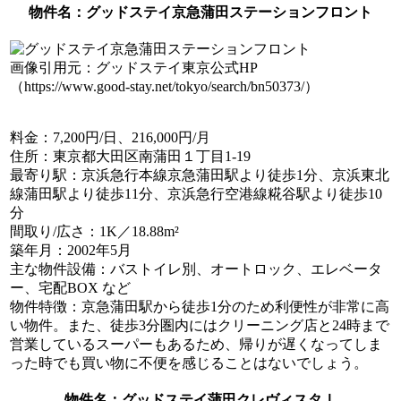
物件名
：グッドステイ京急蒲田ステーションフロント
画像引用元：グッドステイ東京公式HP
（https://www.good-stay.net/tokyo/search/bn50373/）
料金
：7,200円/日、216,000円/月
住所
：東京都大田区南蒲田１丁目1-19
最寄り駅
：京浜急行本線京急蒲田駅より徒歩1分、京浜東北
線蒲田駅より徒歩11分、京浜急行空港線糀谷駅より徒歩10
分
間取り/広さ
：1K／18.88m²
築年月
：2002年5月
主な物件設備
：バストイレ別、オートロック、エレベータ
ー、宅配BOX など
物件特徴
：京急蒲田駅から徒歩1分のため利便性が非常に高
い物件。また、徒歩3分圏内にはクリーニング店と24時まで
営業しているスーパーもあるため、帰りが遅くなってしま
った時でも買い物に不便を感じることはないでしょう。
物件名
：グッドステイ蒲田クレヴィスタⅠ