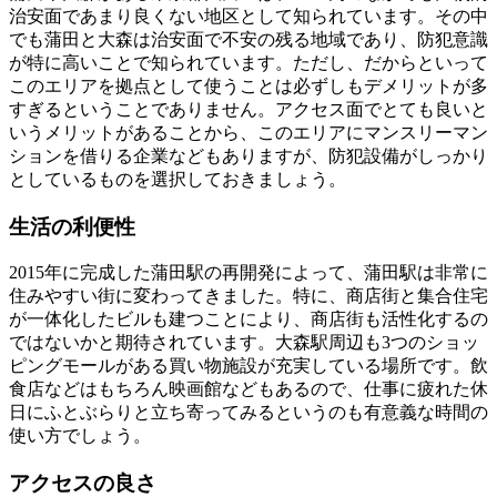
治安面であまり良くない地区として知られています。その中
でも蒲田と大森は治安面で不安の残る地域であり、防犯意識
が特に高いことで知られています。ただし、だからといって
このエリアを拠点として使うことは必ずしもデメリットが多
すぎるということでありません。アクセス面でとても良いと
いうメリットがあることから、このエリアにマンスリーマン
ションを借りる企業などもありますが、防犯設備がしっかり
としているものを選択しておきましょう。
生活の利便性
2015年に完成した蒲田駅の再開発によって、蒲田駅は非常に
住みやすい街に変わってきました。特に、商店街と集合住宅
が一体化したビルも建つことにより、商店街も活性化するの
ではないかと期待されています。大森駅周辺も3つのショッ
ピングモールがある買い物施設が充実している場所です。飲
食店などはもちろん映画館などもあるので、仕事に疲れた休
日にふとぶらりと立ち寄ってみるというのも有意義な時間の
使い方でしょう。
アクセスの良さ