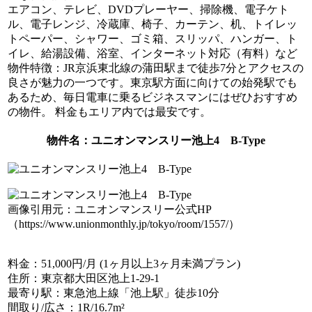
エアコン、テレビ、DVDプレーヤー、掃除機、電子ケト
ル、電子レンジ、冷蔵庫、椅子、カーテン、机、トイレッ
トペーパー、シャワー、ゴミ箱、スリッパ、ハンガー、ト
イレ、給湯設備、浴室、インターネット対応（有料）など
物件特徴
：JR京浜東北線の蒲田駅まで徒歩7分とアクセスの
良さが魅力の一つです。東京駅方面に向けての始発駅でも
あるため、毎日電車に乗るビジネスマンにはぜひおすすめ
の物件。 料金もエリア内では最安です。
物件名
：ユニオンマンスリー池上4 B-Type
画像引用元：ユニオンマンスリー公式HP
（https://www.unionmonthly.jp/tokyo/room/1557/）
料金
：51,000円/月 (1ヶ月以上3ヶ月未満プラン)
住所
：東京都大田区池上1-29-1
最寄り駅
：東急池上線「池上駅」徒歩10分
間取り/広さ
：1R/16.7m²