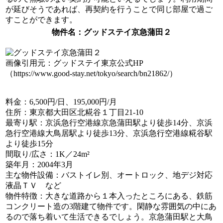
が延びそうであれば、再契約を行うことで同じ部屋で過ご
すことができます。
物件名
：グッドステイ京急蒲田２
画像引用元：グッドステイ東京公式HP
（https://www.good-stay.net/tokyo/search/bn21862/）
料金
：6,500円/日、195,000円/月
住所
：東京都大田区北糀谷１丁目21-10
最寄り駅
：京浜急行空港線京急蒲田駅より徒歩14分、京浜
急行空港線大鳥居駅より徒歩13分、京浜急行空港線糀谷駅
より徒歩15分
間取り/広さ
：1K／24m²
築年月
：2004年3月
主な物件設備
：バストイレ別、オートロック、地デジ対応
液晶ＴＶ など
物件特徴
：大きな道路から１本入ったところにある、鉄筋
コンクリート造の3階建て物件です。閑静な雰囲気の中にあ
るので落ち着いて生活できるでしょう。京急蒲田駅と大鳥