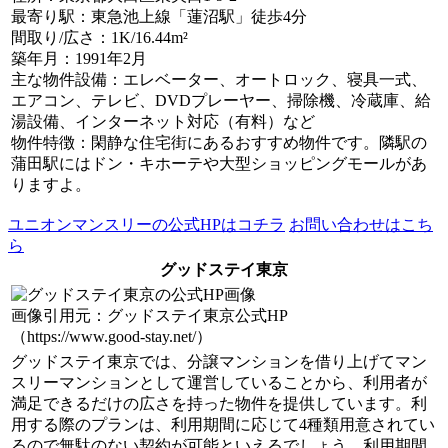
最寄り駅
：東急池上線「蓮沼駅」徒歩4分
間取り/広さ
：1K/16.44m²
築年月
：1991年2月
主な物件設備
：エレベーター、オートロック、寝具一式、
エアコン、テレビ、DVDプレーヤー、掃除機、冷蔵庫、給
湯設備、インターネット対応（有料）など
物件特徴
：閑静な住宅街にあるおすすめ物件です。隣駅の
蒲田駅にはドン・キホーテや大型ショッピングモールがあ
りますよ。
ユニオンマンスリーの公式HPはコチラ
お問い合わせはこち
ら
グッドステイ東京
画像引用元：グッドステイ東京公式HP
（https://www.good-stay.net/）
グッドステイ東京では、分譲マンションを借り上げてマン
スリーマンションとして運営していることから、利用者が
満足できるだけの広さを持った物件を提供しています。利
用する際のプランは、利用期間に応じて4種類用意されてい
るので無駄のない契約が可能といえるでしょう。利用期間