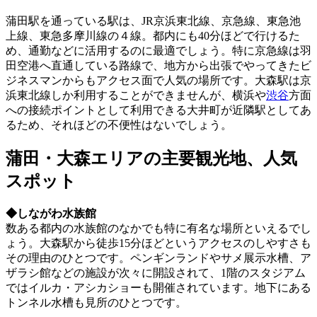
蒲田駅を通っている駅は、JR京浜東北線、京急線、東急池
上線、東急多摩川線の４線。都内にも40分ほどで行けるた
め、通勤などに活用するのに最適でしょう。特に京急線は羽
田空港へ直通している路線で、地方から出張でやってきたビ
ジネスマンからもアクセス面で人気の場所です。大森駅は京
浜東北線しか利用することができませんが、横浜や
渋谷
方面
への接続ポイントとして利用できる大井町が近隣駅としてあ
るため、それほどの不便性はないでしょう。
蒲田・大森エリアの主要観光地、人気
スポット
◆しながわ水族館
数ある都内の水族館のなかでも特に有名な場所といえるでし
ょう。大森駅から徒歩15分ほどというアクセスのしやすさも
その理由のひとつです。ペンギンランドやサメ展示水槽、ア
ザラシ館などの施設が次々に開設されて、1階のスタジアム
ではイルカ・アシカショーも開催されています。地下にある
トンネル水槽も見所のひとつです。