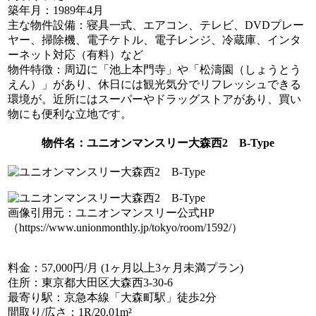
築年月
：1989年4月
主な物件設備
：寝具一式、エアコン、テレビ、DVDプレー
ヤー、掃除機、電子ケトル、電子レンジ、冷蔵庫、インタ
ーネット対応（有料）など
物件特徴
：周辺に「池上本門寺」や「松濤園（しょうとう
えん）」があり、休日には観光気分でリフレッシュできる
環境が。近所にはスーパーやドラッグストアがあり、買い
物にも便利な立地です。
物件名
：ユニオンマンスリー大森西2 B-Type
画像引用元：ユニオンマンスリー公式HP
（https://www.unionmonthly.jp/tokyo/room/1592/）
料金
：57,000円/月 (1ヶ月以上3ヶ月未満プラン)
住所
：東京都大田区大森西3-30-6
最寄り駅
：京急本線「大森町駅」徒歩2分
間取り/広さ
：1R/20.01m²