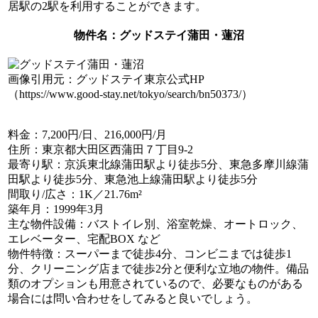
居駅の2駅を利用することができます。
物件名
：グッドステイ蒲田・蓮沼
画像引用元：グッドステイ東京公式HP
（https://www.good-stay.net/tokyo/search/bn50373/）
料金
：7,200円/日、216,000円/月
住所
：東京都大田区西蒲田７丁目9-2
最寄り駅
：京浜東北線蒲田駅より徒歩5分、東急多摩川線蒲
田駅より徒歩5分、東急池上線蒲田駅より徒歩5分
間取り/広さ
：1K／21.76m²
築年月
：1999年3月
主な物件設備
：バストイレ別、浴室乾燥、オートロック、
エレベーター、宅配BOX など
物件特徴
：スーパーまで徒歩4分、コンビニまでは徒歩1
分、クリーニング店まで徒歩2分と便利な立地の物件。備品
類のオプションも用意されているので、必要なものがある
場合には問い合わせをしてみると良いでしょう。