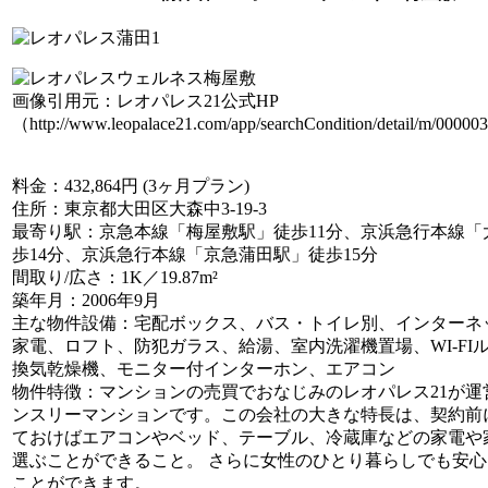
画像引用元：レオパレス21公式HP
（http://www.leopalace21.com/app/searchCondition/detail/m/0000
料金
：432,864円 (3ヶ月プラン)
住所
：東京都大田区大森中3-19-3
最寄り駅
：京急本線「梅屋敷駅」徒歩11分、京浜急行本線「
歩14分、京浜急行本線「京急蒲田駅」徒歩15分
間取り/広さ
：1K／19.87m²
築年月
：2006年9月
主な物件設備
：宅配ボックス、バス・トイレ別、インターネ
家電、ロフト、防犯ガラス、給湯、室内洗濯機置場、WI-FI
換気乾燥機、モニター付インターホン、エアコン
物件特徴
：マンションの売買でおなじみのレオパレス21が運
ンスリーマンションです。この会社の大きな特長は、契約前
ておけばエアコンやベッド、テーブル、冷蔵庫などの家電や
選ぶことができること。 さらに女性のひとり暮らしでも安
ことができます。