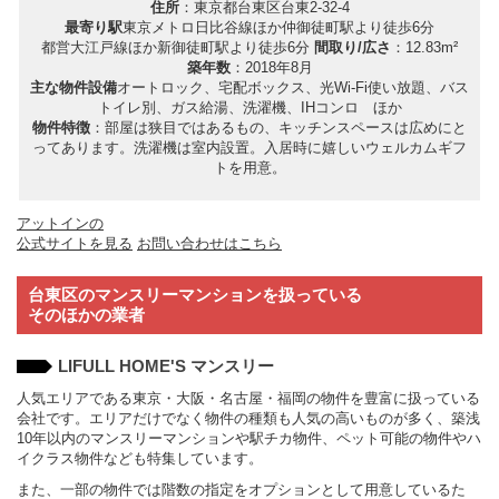
住所
：東京都台東区台東2-32-4
最寄り駅
東京メトロ日比谷線ほか仲御徒町駅より徒歩6分
都営大江戸線ほか新御徒町駅より徒歩6分
間取り/広さ
：12.83m²
築年数
：2018年8月
主な物件設備
オートロック、宅配ボックス、光Wi-Fi使い放題、バス
トイレ別、ガス給湯、洗濯機、IHコンロ ほか
物件特徴
：部屋は狭目ではあるもの、キッチンスペースは広めにと
ってあります。洗濯機は室内設置。入居時に嬉しいウェルカムギフ
トを用意。
アットインの
公式サイトを見る
お問い合わせはこちら
台東区のマンスリーマンションを扱っている
そのほかの業者
LIFULL HOME'S マンスリー
人気エリアである東京・大阪・名古屋・福岡の物件を豊富に扱っている
会社です。エリアだけでなく物件の種類も人気の高いものが多く、築浅
10年以内のマンスリーマンションや駅チカ物件、ペット可能の物件やハ
イクラス物件なども特集しています。
また、一部の物件では階数の指定をオプションとして用意しているた