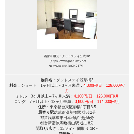
画像引用元：グッドステイ公式HP
（https://www.good-stay.net
/tokyo/search/bn34037/）
物件名
：グッドステイ浅草橋3
料金
：ショート 1ヶ月以上～3ヶ月未満：
4,300円/日 129,000円/
月
ミドル 3ヶ月以上～7ヶ月未満：
4,100円/日 123,000円/月
ロング 7ヶ月以上～12ヶ月未満：
3,800円/日 114,000円/月
住所
：東京都台東区柳橋1丁目3-5
最寄り駅
総武線浅草橋駅 徒歩2分
都営浅草線東日本橋駅 徒歩5分
都営新宿線馬喰横山駅 徒歩8分
間取り/広さ
：13.9m²～ 間取り 1R～
築年数
：-