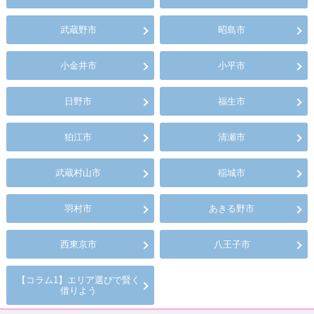
武蔵野市
昭島市
小金井市
小平市
日野市
福生市
狛江市
清瀬市
武蔵村山市
稲城市
羽村市
あきる野市
西東京市
八王子市
【コラム1】エリア選びで賢く
借りよう