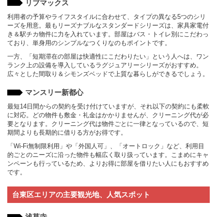
リブマックス
利用者の予算やライフスタイルに合わせて、タイプの異なる5つのシリ
ーズを用意。最もリーズナブルなスタンダードシリーズは、家具家電付
き＆駅チカ物件に力を入れています。部屋はバス・トイレ別にこだわっ
ており、単身用のシンプルなつくりなのもポイントです。
一方、「短期滞在の部屋は快適性にこだわりたい」という人へは、ワン
ランク上の設備を導入しているラグジュアリーシリーズがおすすめ。
広々とした間取り＆シモンズベッドで上質な暮らしができるでしょう。
マンスリー新都心
最短14日間からの契約を受け付けていますが、それ以下の契約にも柔軟
に対応。どの物件も敷金・礼金はかかりませんが、クリーニング代が必
要となります。クリーニング代は物件ごとに一律となっているので、短
期間よりも長期的に借りる方がお得です。
「Wi-Fi無制限利用」や「外国人可」、「オートロック」など、利用目
的ごとのニーズに沿った物件も幅広く取り扱っています。こまめにキャ
ンペーンも行っているため、よりお得に部屋を借りたい人にもおすすめ
です。
台東区エリアの主要観光地、人気スポット
浅草寺