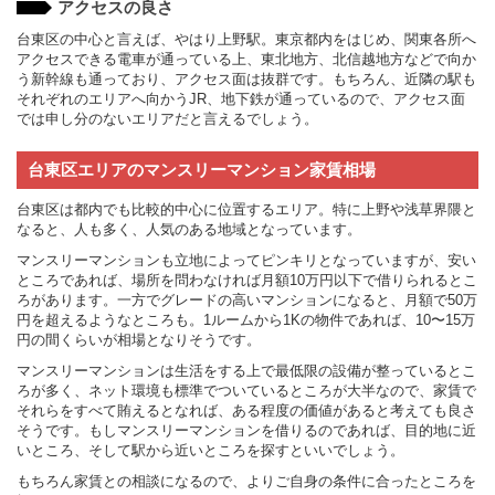
アクセスの良さ
台東区の中心と言えば、やはり上野駅。東京都内をはじめ、関東各所へ
アクセスできる電車が通っている上、東北地方、北信越地方などで向か
う新幹線も通っており、アクセス面は抜群です。もちろん、近隣の駅も
それぞれのエリアへ向かうJR、地下鉄が通っているので、アクセス面
では申し分のないエリアだと言えるでしょう。
台東区エリアのマンスリーマンション家賃相場
台東区は都内でも比較的中心に位置するエリア。特に上野や浅草界隈と
なると、人も多く、人気のある地域となっています。
マンスリーマンションも立地によってピンキリとなっていますが、安い
ところであれば、場所を問わなければ月額10万円以下で借りられるとこ
ろがあります。一方でグレードの高いマンションになると、月額で50万
円を超えるようなところも。1ルームから1Kの物件であれば、10〜15万
円の間くらいが相場となりそうです。
マンスリーマンションは生活をする上で最低限の設備が整っているとこ
ろが多く、ネット環境も標準でついているところが大半なので、家賃で
それらをすべて賄えるとなれば、ある程度の価値があると考えても良さ
そうです。もしマンスリーマンションを借りるのであれば、目的地に近
いところ、そして駅から近いところを探すといいでしょう。
もちろん家賃との相談になるので、よりご自身の条件に合ったところを