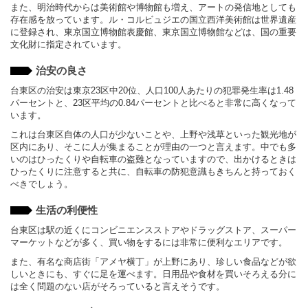
また、明治時代からは美術館や博物館も増え、アートの発信地としても
存在感を放っています。ル・コルビュジエの国立西洋美術館は世界遺産
に登録され、東京国立博物館表慶館、東京国立博物館などは、国の重要
文化財に指定されています。
治安の良さ
台東区の治安は東京23区中20位、人口100人あたりの犯罪発生率は1.48
パーセントと、23区平均の0.84パーセントと比べると非常に高くなって
います。
これは台東区自体の人口が少ないことや、上野や浅草といった観光地が
区内にあり、そこに人が集まることが理由の一つと言えます。中でも多
いのはひったくりや自転車の盗難となっていますので、出かけるときは
ひったくりに注意すると共に、自転車の防犯意識もきちんと持っておく
べきでしょう。
生活の利便性
台東区は駅の近くにコンビニエンスストアやドラッグストア、スーパー
マーケットなどが多く、買い物をするには非常に便利なエリアです。
また、有名な商店街「アメヤ横丁」が上野にあり、珍しい食品などが欲
しいときにも、すぐに足を運べます。日用品や食材を買いそろえる分に
は全く問題のない店がそろっていると言えそうです。