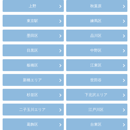
上野
秋葉原
東京駅
練馬区
墨田区
品川区
目黒区
中野区
板橋区
江東区
新橋エリア
世田谷
杉並区
下北沢エリア
二子玉川エリア
江戸川区
葛飾区
台東区