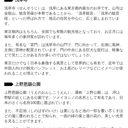
浅草寺（せんそうじ）は、浅草にある東京都内最古のお寺です。山号は
金龍山。観音菩薩が本尊であることから、「浅草観音」「浅草の観音
様」といった呼ばれ方で、地元の住民を中心に、広く親しまれていま
す。
東京都内はもちろん、全国でも有数の観光地となっており、お正月には
毎年多くの参拝客が訪れています。
また、有名な「雷門」は浅草寺の山門で、門に向かって、右側に風神、
左側に雷神が配置されています。門の中央にある巨大な提灯は、映像な
どで見たことがある方が多いのではないでしょうか。
東京だけでなく日本を象徴する風景として世界的にも有名で、近年では
外国人向けの観光パンフレット、お土産のレリーフなどにイメージが使
われることが増えています。
上野恩賜公園
上野恩賜公園（うえのおんしこうえん）、通称「上野公園」は、JR上
野駅の近くにある公園です。ソメイヨシノの名所として有名であり、日
本のさくら名所100選に選ばれています。
また、不忍池（しのばずのいけ）は夏になると池の一部を覆い尽くすほ
どの蓮に覆われることで知られ、一面の緑の葉と蓮の花の、美しい光景
を見ることができます。