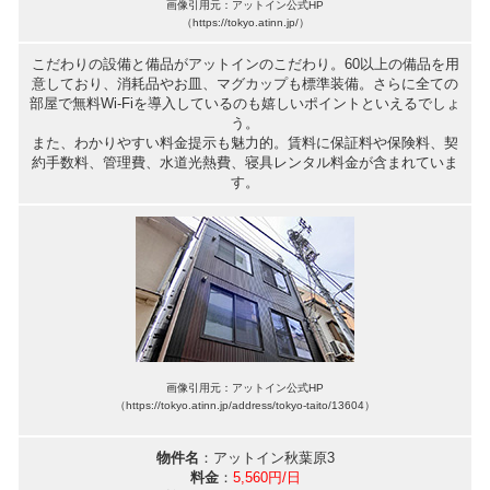
画像引用元：アットイン公式HP
（https://tokyo.atinn.jp/）
こだわりの設備と備品がアットインのこだわり。60以上の備品を用
意しており、消耗品やお皿、マグカップも標準装備。さらに全ての
部屋で無料Wi-Fiを導入しているのも嬉しいポイントといえるでしょ
う。
また、わかりやすい料金提示も魅力的。賃料に保証料や保険料、契
約手数料、管理費、水道光熱費、寝具レンタル料金が含まれていま
す。
画像引用元：アットイン公式HP
（https://tokyo.atinn.jp/address/tokyo-taito/13604）
物件名
：アットイン秋葉原3
料金
：
5,560円/日