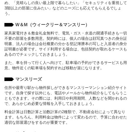
め、「見晴らしの良い最上階で暮らしたい」「セキュリティを重視して
3階以上の部屋に住みたい」などのニーズにも応えてもらえるでしょ
う。
W＆M（ウィークリー＆マンスリー）
家具家電付き＆敷金礼金無料で、電気・ガス・水道の開通手続きも一切
不要の部屋を多数用意。契約時には、個人の場合は顔写真つきの身分証
明書、法人の場合は会社概要の分かる登記簿謄本の写しと入居者の身分
証明書が必要です。サイド利用する場合は、包括契約が取れるケースも
あるのでチェックしておきましょう。
また、車を持って行く人へ向けて、駐車場の予約ができるサービスも用
意。物件近くの駐車場を契約すれば移動が楽になります。
マンスリーズ
住所や最寄り駅から物件探しができるマンスリーマンション紹介サイト
です。自身で探す以外にも、電話やメールから物件紹介をしてもらうこ
ともできます。その際には、利用日や利用期間、人数などを聞かれるの
で、あらかじめ必要な情報を入手しておきましょう。
料金計算は日数計算と泊数計算の2種類で、不動産会社によって異なり
ます。もちろん、利用料金は物件によって変わるので、予算に合わせた
適切な部屋選びをするのが重要です。