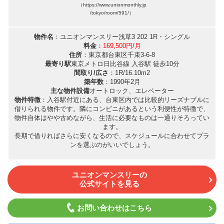
（https://www.unionmonthly.jp
/tokyo/room/591/）
物件名
：ユニオンマンスリー浅草3 202 1R・シングル
料金
：
169,500円/月
住所
：東京都台東区千束3-6-8
最寄り駅
東京メトロ日比谷線 入谷駅 徒歩10分
間取り/広さ
：1R/16.10m2
築年数
：1990年2月
主な物件設備
オートロック、エレベーター
物件特徴
：入谷駅付近にある、台東区内では比較的リーズナブルに
借りられる物件です。隣にコンビニがあるという利便性が特徴で、
物件自体はやや古めながら、生活に必要なものは一通りそろってい
ます。
長期で借りればさらに安くなるので、スケジュールに合わせてプラ
ンを選ぶのがいいでしょう。
ユニオンマンスリーの
公式サイトを見る
お問い合わせはこちら