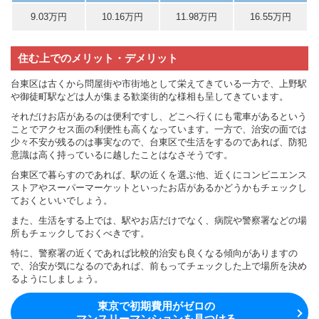
9.03万円
10.16万円
11.98万円
16.55万円
住む上でのメリット・デメリット
台東区は古くから問屋街や市街地として栄えてきている一方で、上野駅
や御徒町駅などは人が集まる歓楽街的な様相も呈してきています。
それだけお店があるのは便利ですし、どこへ行くにも電車があるという
ことでアクセス面の利便性も高くなっています。一方で、治安の面では
少々不安が残るのは事実なので、台東区で生活をするのであれば、防犯
意識は高く持っているに越したことはなさそうです。
台東区で暮らすのであれば、駅の近くを選ぶ他、近くにコンビニエンス
ストアやスーパーマーケットといったお店があるかどうかもチェックし
ておくといいでしょう。
また、生活をする上では、駅やお店だけでなく、病院や警察署などの場
所もチェックしておくべきです。
特に、警察署の近くであれば比較的治安も良くなる傾向がありますの
で、治安が気になるのであれば、前もってチェックした上で場所を決め
るようにしましょう。
東京で初期費用がゼロの
マンスリーマンションを見つける