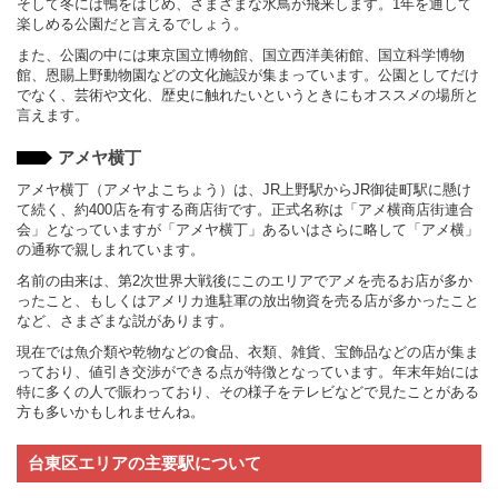
そして冬には鴨をはじめ、さまざまな水鳥が飛来します。1年を通して
楽しめる公園だと言えるでしょう。
また、公園の中には東京国立博物館、国立西洋美術館、国立科学博物
館、恩賜上野動物園などの文化施設が集まっています。公園としてだけ
でなく、芸術や文化、歴史に触れたいというときにもオススメの場所と
言えます。
アメヤ横丁
アメヤ横丁（アメヤよこちょう）は、JR上野駅からJR御徒町駅に懸け
て続く、約400店を有する商店街です。正式名称は「アメ横商店街連合
会」となっていますが「アメヤ横丁」あるいはさらに略して「アメ横」
の通称で親しまれています。
名前の由来は、第2次世界大戦後にこのエリアでアメを売るお店が多か
ったこと、もしくはアメリカ進駐軍の放出物資を売る店が多かったこと
など、さまざまな説があります。
現在では魚介類や乾物などの食品、衣類、雑貨、宝飾品などの店が集ま
っており、値引き交渉ができる点が特徴となっています。年末年始には
特に多くの人で賑わっており、その様子をテレビなどで見たことがある
方も多いかもしれませんね。
台東区エリアの主要駅について