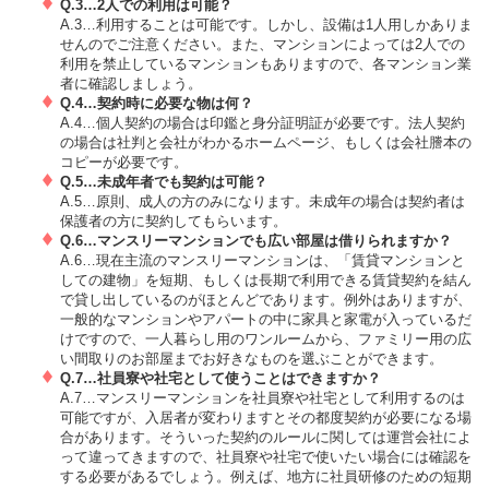
Q.3…2人での利用は可能？
A.3…利用することは可能です。しかし、設備は1人用しかありま
せんのでご注意ください。また、マンションによっては2人での
利用を禁止しているマンションもありますので、各マンション業
者に確認しましょう。
Q.4…契約時に必要な物は何？
A.4…個人契約の場合は印鑑と身分証明証が必要です。法人契約
の場合は社判と会社がわかるホームページ、もしくは会社謄本の
コピーが必要です。
Q.5…未成年者でも契約は可能？
A.5…原則、成人の方のみになります。未成年の場合は契約者は
保護者の方に契約してもらいます。
Q.6…マンスリーマンションでも広い部屋は借りられますか？
A.6…現在主流のマンスリーマンションは、「賃貸マンションと
しての建物」を短期、もしくは長期で利用できる賃貸契約を結ん
で貸し出しているのがほとんどであります。例外はありますが、
一般的なマンションやアパートの中に家具と家電が入っているだ
けですので、一人暮らし用のワンルームから、ファミリー用の広
い間取りのお部屋までお好きなものを選ぶことができます。
Q.7…社員寮や社宅として使うことはできますか？
A.7…マンスリーマンションを社員寮や社宅として利用するのは
可能ですが、入居者が変わりますとその都度契約が必要になる場
合があります。そういった契約のルールに関しては運営会社によ
って違ってきますので、社員寮や社宅で使いたい場合には確認を
する必要があるでしょう。例えば、地方に社員研修のための短期