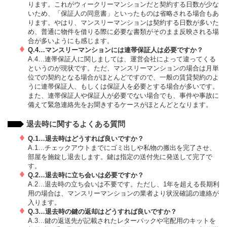
ります。これがウィークリーマンションだと契約する日数が少な
いため、「保証人の同意書」といったものは省略される場合もあ
ります。やはり、マンスリーマンションは契約する日数が多いた
め、普通に物件を借りる際に必要な書類がそのまま反映される場
合が多いようにも感じます。
Q.4…マンスリーマンションには連帯保証人は必要ですか？
A.4…連帯保証人に関しましては、運営会社によって違ってくる
というのが現状です。ただ、マンスリーマンションの場合は月単
位での契約となる場合がほとんどですので、一般の賃貸契約のよ
うに連帯保証人、もしくは保証人を必要とする場合が多いです。
また、連帯保証人や保証人が必要でない場合でも、事件や事故に
備えて緊急連絡先をお聞きするケースがほとんどとなります。
退去時に関するよくある質問
Q.1…退去時はどうすれば良いですか？
A.1…チェックアウトまでにゴミ出しや私物の搬出を完了させ、
部屋を施錠し退去します。鍵は指定の送付先に発送して完了で
す。
Q.2…退去時に立ち会いは必要ですか？
A.2…退去時の立ち会いは不要です。ただし、1年を超える長期利
用の場合は、マンスリーマンションの業者より状況確認の連絡が
入ります。
Q.3…退去時の鍵の返却はどうすれば良いですか？
A.3…鍵の返送先が記載されたレターパックや宅配用のキットを