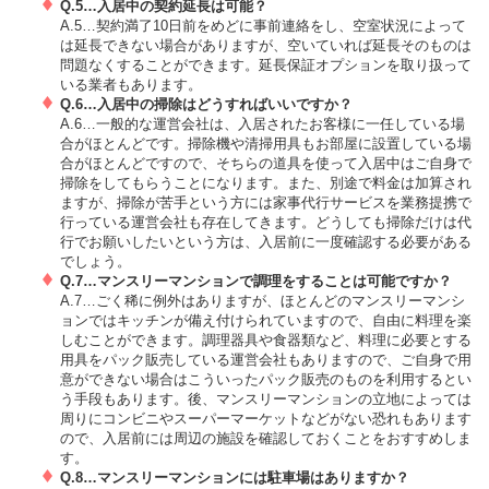
Q.5…入居中の契約延長は可能？
A.5…契約満了10日前をめどに事前連絡をし、空室状況によって
は延長できない場合がありますが、空いていれば延長そのものは
問題なくすることができます。延長保証オプションを取り扱って
いる業者もあります。
Q.6…入居中の掃除はどうすればいいですか？
A.6…一般的な運営会社は、入居されたお客様に一任している場
合がほとんどです。掃除機や清掃用具もお部屋に設置している場
合がほとんどですので、そちらの道具を使って入居中はご自身で
掃除をしてもらうことになります。また、別途で料金は加算され
ますが、掃除が苦手という方には家事代行サービスを業務提携で
行っている運営会社も存在してきます。どうしても掃除だけは代
行でお願いしたいという方は、入居前に一度確認する必要がある
でしょう。
Q.7…マンスリーマンションで調理をすることは可能ですか？
A.7…ごく稀に例外はありますが、ほとんどのマンスリーマンシ
ョンではキッチンが備え付けられていますので、自由に料理を楽
しむことができます。調理器具や食器類など、料理に必要とする
用具をパック販売している運営会社もありますので、ご自身で用
意ができない場合はこういったパック販売のものを利用するとい
う手段もあります。後、マンスリーマンションの立地によっては
周りにコンビニやスーパーマーケットなどがない恐れもあります
ので、入居前には周辺の施設を確認しておくことをおすすめしま
す。
Q.8…マンスリーマンションには駐車場はありますか？