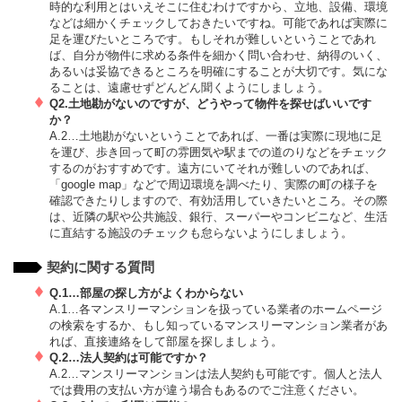
時的な利用とはいえそこに住むわけですから、立地、設備、環境
などは細かくチェックしておきたいですね。可能であれば実際に
足を運びたいところです。もしそれが難しいということであれ
ば、自分が物件に求める条件を細かく問い合わせ、納得のいく、
あるいは妥協できるところを明確にすることが大切です。気にな
ることは、遠慮せずどんどん聞くようにしましょう。
Q2.土地勘がないのですが、どうやって物件を探せばいいです
か？
A.2…土地勘がないということであれば、一番は実際に現地に足
を運び、歩き回って町の雰囲気や駅までの道のりなどをチェック
するのがおすすめです。遠方にいてそれが難しいのであれば、
「google map」などで周辺環境を調べたり、実際の町の様子を
確認できたりしますので、有効活用していきたいところ。その際
は、近隣の駅や公共施設、銀行、スーパーやコンビニなど、生活
に直結する施設のチェックも怠らないようにしましょう。
契約に関する質問
Q.1…部屋の探し方がよくわからない
A.1…各マンスリーマンションを扱っている業者のホームページ
の検索をするか、もし知っているマンスリーマンション業者があ
れば、直接連絡をして部屋を探しましょう。
Q.2…法人契約は可能ですか？
A.2…マンスリーマンションは法人契約も可能です。個人と法人
では費用の支払い方が違う場合もあるのでご注意ください。