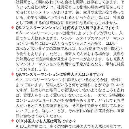
社員寮として契約されている会社も実際には存在してきます。そ
ういった会社の考えは、社員寮として物件の所有や管理をしなく
て済むというメリットがあります。後、家具や家電が全て整って
いる、必要な期間だけ借りられるといった点だけ見れば、社員寮
として利用するのは有効な活用方法になるのかもしれません。
Q8.マンスリーマンションには何名まで入居できるんですか？
A.8…マンスリーマンションは物件によってタイプが異なり、入
居できる人数もさまざま。ワンルームタイプのマンスリーマンシ
ョンは一般的には1〜2人となっているところが多く、1LDK・
2DKなど広いタイプの部屋であれば、5人程度まで入居可能とい
う物件もあります。ただし、複数人で入居をする場合は、賃料や
光熱費などで追加料金が発生するケースがあります。もし複数人
でマンスリーマンションを利用する予定があるなら、事前に確認
しておきましょう。
Q9.マンスリーマンションに管理人さんはいますか？
A.9…マンスリーマンションに管理人がいるかどうかは、物件に
よって違います。管理人がいると何かと頼ることができていいの
ですが、決められた曜日しか管理人がいないようなところもあれ
ば、管理人をまったく置いていないところも。一方で、24時間の
コンシェルジュサービスがある物件もあります。どうしても管理
人がいるところを希望するなら、その条件で細かく探してみると
いいでしょう。詳しいことは、それぞれの物件の運営会社に直接
問い合わせてみてください。
Q10.外国人でも入居は可能ですか？
A.10…基本的には、多くの物件では外国人でも入居は可能です。