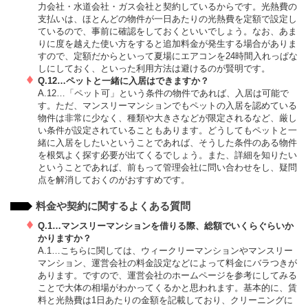
力会社・水道会社・ガス会社と契約しているからです。光熱費の
支払いは、ほとんどの物件が一日あたりの光熱費を定額で設定し
ているので、事前に確認をしておくといいでしょう。なお、あま
りに度を越えた使い方をすると追加料金が発生する場合がありま
すので、定額だからといって夏場にエアコンを24時間入れっぱな
しにしておく、といった利用方法は避けるのが賢明です。
Q.12…ペットと一緒に入居はできますか？
A.12…「ペット可」という条件の物件であれば、入居は可能で
す。ただ、マンスリーマンションでもペットの入居を認めている
物件は非常に少なく、種類や大きさなどが限定されるなど、厳し
い条件が設定されていることもあります。どうしてもペットと一
緒に入居をしたいということであれば、そうした条件のある物件
を根気よく探す必要が出てくるでしょう。また、詳細を知りたい
ということであれば、前もって管理会社に問い合わせをし、疑問
点を解消しておくのがおすすめです。
料金や契約に関するよくある質問
Q.1…マンスリーマンションを借りる際、総額でいくらぐらいか
かりますか？
A.1…こちらに関しては、ウィークリーマンションやマンスリー
マンション、運営会社の料金設定などによって料金にバラつきが
あります。ですので、運営会社のホームページを参考にしてみる
ことで大体の相場がわかってくるかと思われます。基本的に、賃
料と光熱費は1日あたりの金額を記載しており、クリーニングに