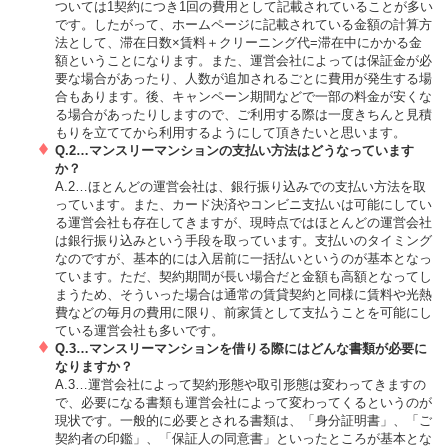
ついては1契約につき1回の費用として記載されていることが多い
です。したがって、ホームページに記載されている金額の計算方
法として、滞在日数×賃料＋クリーニング代=滞在中にかかる金
額ということになります。また、運営会社によっては保証金が必
要な場合があったり、人数が追加されるごとに費用が発生する場
合もあります。後、キャンペーン期間などで一部の料金が安くな
る場合があったりしますので、ご利用する際は一度きちんと見積
もりを立ててから利用するようにして頂きたいと思います。
Q.2…マンスリーマンションの支払い方法はどうなっています
か？
A.2…ほとんどの運営会社は、銀行振り込みでの支払い方法を取
っています。また、カード決済やコンビニ支払いは可能にしてい
る運営会社も存在してきますが、現時点ではほとんどの運営会社
は銀行振り込みという手段を取っています。支払いのタイミング
なのですが、基本的には入居前に一括払いというのが基本となっ
ています。ただ、契約期間が長い場合だと金額も高額となってし
まうため、そういった場合は通常の賃貸契約と同様に賃料や光熱
費などの毎月の費用に限り、前家賃として支払うことを可能にし
ている運営会社も多いです。
Q.3…マンスリーマンションを借りる際にはどんな書類が必要に
なりますか？
A.3…運営会社によって契約形態や取引形態は変わってきますの
で、必要になる書類も運営会社によって変わってくるというのが
現状です。一般的に必要とされる書類は、「身分証明書」、「ご
契約者の印鑑」、「保証人の同意書」といったところが基本とな