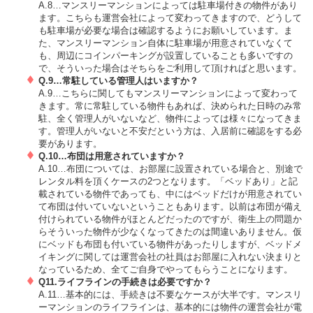
A.8…マンスリーマンションによっては駐車場付きの物件があり
ます。こちらも運営会社によって変わってきますので、どうして
も駐車場が必要な場合は確認するようにお願いしています。ま
た、マンスリーマンション自体に駐車場が用意されていなくて
も、周辺にコインパーキングが設置していることも多いですの
で、そういった場合はそちらをご利用して頂ければと思います。
Q.9…常駐している管理人はいますか？
A.9…こちらに関してもマンスリーマンションによって変わって
きます。常に常駐している物件もあれば、決められた日時のみ常
駐、全く管理人がいないなど、物件によっては様々になってきま
す。管理人がいないと不安だという方は、入居前に確認をする必
要があります。
Q.10…布団は用意されていますか？
A.10…布団については、お部屋に設置されている場合と、別途で
レンタル料を頂くケースの2つとなります。「ベッドあり」と記
載されている物件であっても、中にはベッドだけが用意されてい
て布団は付いていないということもあります。以前は布団が備え
付けられている物件がほとんどだったのですが、衛生上の問題か
らそういった物件が少なくなってきたのは間違いありません。仮
にベッドも布団も付いている物件があったりしますが、ベッドメ
イキングに関しては運営会社の社員はお部屋に入れない決まりと
なっているため、全てご自身でやってもらうことになります。
Q11.ライフラインの手続きは必要ですか？
A.11…基本的には、手続きは不要なケースが大半です。マンスリ
ーマンションのライフラインは、基本的には物件の運営会社が電