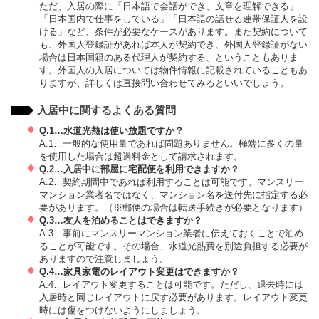
ただ、入居の際に「日本語で会話ができ、文章を理解できる」
「日本国内で仕事をしている」「日本語の話せる連帯保証人を設
ける」など、条件が必要なケースがあります。また契約について
も、外国人登録証があれば本人が契約でき、外国人登録証がない
場合は日本国籍のある代理人が契約する、ということもありま
す。外国人の入居については物件情報に記載されていることもあ
りますが、詳しくは直接問い合わせてみるといいでしょう。
入居中に関するよくある質問
Q.1…水道光熱は使い放題ですか？
A.1…一般的な使用量であれば問題ありません。極端に多くの量
を使用した場合は超過料金として請求されます。
Q.2…入居中に部屋に宅配便を利用できますか？
A.2…契約期間中であれば利用することは可能です。マンスリー
マンション業者名ではなく、マンション名を送付先に指定する必
要があります。（※郵便の場合は転送手続きが必要となります）
Q.3…友人を泊めることはできますか？
A.3…事前にマンスリーマンション業者に伝えておくことで泊め
ることが可能です。その場合、水道光熱費を別途負担する必要が
ありますので注意しましょう。
Q.4…家具家電のレイアウト変更はできますか？
A.4…レイアウト変更することは可能です。ただし、退去時には
入居時と同じレイアウトに戻す必要があります。レイアウト変更
時には傷をつけないようにしましょう。