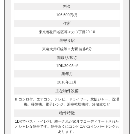
料金
106,500円/月
住所
東京都世田谷区等々力３丁目29-10
最寄り駅
東急大井町線等々力駅 徒歩6分
間取り/広さ
1DK/30.03m²
築年月
2016年11月
主な物件設備
IHコンロ付、エアコン、テレビ、ドライヤー、炊飯ジャー、洗濯
機、掃除機、電子レンジ、浴室乾燥機付、冷蔵庫など
物件特徴
1DKでバス・トイレ別。統一された家具でコーディネートされた
オシャレな物件です。物件近くにコンビニやコインパーキングも
あります。