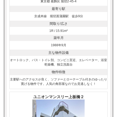
東京都 葛飾区 堀切2-45-4
最寄り駅
京成本線 堀切菖蒲園駅 徒歩9分
間取り/広さ
1R / 15.91m²
築年月
1988年9月
主な物件設備
オートロック、バス・トイレ別、コンビニ至近、エレベーター、浴室
乾燥機、独立洗面台
物件特徴
主要駅へのアクセスが良く、ソファーとローテーブル付きのゆったり
寛げる物件です。人気の角部屋なのでお見逃しなく！
ユニオンマンスリー上板橋２