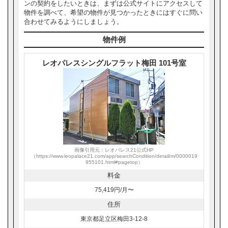
ンの契約をしたいときは、まずは公式サイトにアクセスして
物件を調べて、希望の物件が見つかったときにはすぐに問い
合わせてみるようにしましょう。
物件例
レオパレスシングルフラット梅田 101号室
画像引用元：レオパレス21公式HP
（https://www.leopalace21.com/app/searchCondition/detail/m/0000019
955101.html#pagetop）
料金
75,419円/月〜
住所
東京都足立区梅田3-12-8