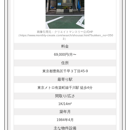
画像引用元：クリエイトマンスリー公式HP
（https://www.monthly-create.com/search/shousai.html?bukken_no=350
3）
料金
69,000円/月〜
住所
東京都豊島区千早３丁目45-9
最寄り駅
東京メトロ有楽町線千川駅 徒歩4分
間取り/広さ
1K/14m²
築年月
1984年4月
主な物件設備