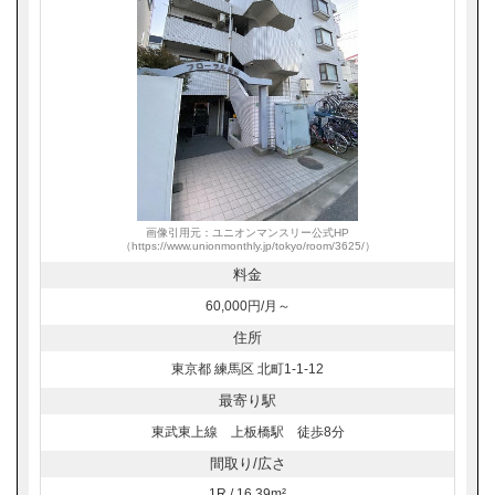
画像引用元：ユニオンマンスリー公式HP
（https://www.unionmonthly.jp/tokyo/room/3625/）
料金
60,000円/月～
住所
東京都 練馬区 北町1-1-12
最寄り駅
東武東上線 上板橋駅 徒歩8分
間取り/広さ
1R / 16.39m²