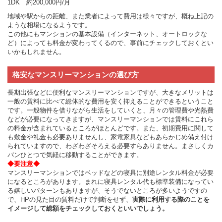
1DK 約200,000円/月
地域や駅からの距離、また業者によって費用は様々ですが、概ね上記の
ような相場になるようです。
この他にもマンションの基本設備（インターネット、オートロックな
ど）によっても料金が変わってくるので、事前にチェックしておくとい
いかもしれません。
格安なマンスリーマンションの選び方
長期出張などに便利なマンスリーマンションですが、大きなメリットは
一般の賃料に比べて総体的な費用を安く抑えることができるということ
です。一般物件を借りながら生活をしていくと、月々の管理費や光熱費
などが必要になってきますが、マンスリーマンションでは賃料にこれら
の料金が含まれているところがほとんどです。また、初期費用に関して
も敷金や礼金も必要ありませんし、家電家具などもあらかじめ備え付け
られていますので、わざわざそろえる必要すらありません。まさしくカ
バンひとつで気軽に移動することができます。
◆要注意◆
マンスリーマンションではベッドなどの寝具に別途レンタル料金が必要
になるところがあります。まれに寝具レンタル代も標準装備になってい
る嬉しいパターンもありますが、そうでないところが多いようですの
で、HPの見た目の賃料だけで判断をせず、
実際に利用する際のことを
イメージして総額をチェックしておくといいでしょう。