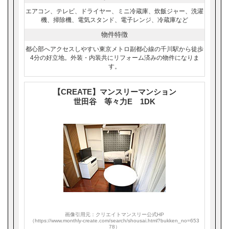
エアコン、テレビ、ドライヤー、ミニ冷蔵庫、炊飯ジャー、洗濯
機、掃除機、電気スタンド、電子レンジ、冷蔵庫など
物件特徴
都心部へアクセスしやすい東京メトロ副都心線の千川駅から徒歩
4分の好立地。外装・内装共にリフォーム済みの物件になりま
す。
【CREATE】マンスリーマンション
世田谷 等々力E 1DK
画像引用元：クリエイトマンスリー公式HP
（https://www.monthly-create.com/search/shousai.html?bukken_no=653
78）