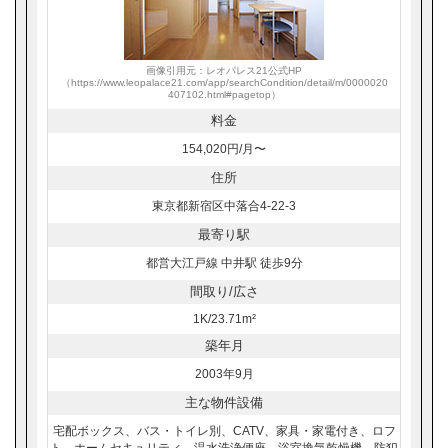
画像引用元：レオパレス21公式HP
（https://www.leopalace21.com/app/searchCondition/detail/m/0000020
407102.html#pagetop）
料金
154,020円/月〜
住所
東京都新宿区中落合4-22-3
最寄り駅
都営大江戸線 中井駅 徒歩9分
間取り/広さ
1K/23.71m²
築年月
2003年9月
主な物件設備
宅配ボックス、バス・トイレ別、CATV、家具・家電付き、ロフ