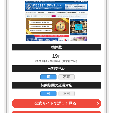
物件数
19
件
※2021年9月29日時点（東京都23区）
分割支払い
可
不可
契約期間の延長対応
可
不可
公式サイトで詳しく見る