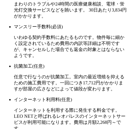
まわりのトラブルや24時間の医療健康相談、電球・蛍
光灯交換サービスなどを賄います。
30日あたり3,834円
がかかります。
マンスリー手数料(必須)
いわゆる契約手数料にあたるものです。物件毎に細か
く設定されているため費用の内訳等詳細は不明です
が、キャンセルした場合でも返金の対象とはならない
ようです。
抗菌加工(任意)
任意で行なうのが抗菌加工。室内の最近増殖を抑える
ための施工費用です。
一回につき17,712円
がかかりま
すが部屋の広さなどによって値段が変わります。
インターネット利用料(任意)
インターネットを利用する際に発生する料金です。
LEO NETと呼ばれるレオパレスのインターネットサー
ビスが利用可能になります。費用は
月額2,268円～
で
す。