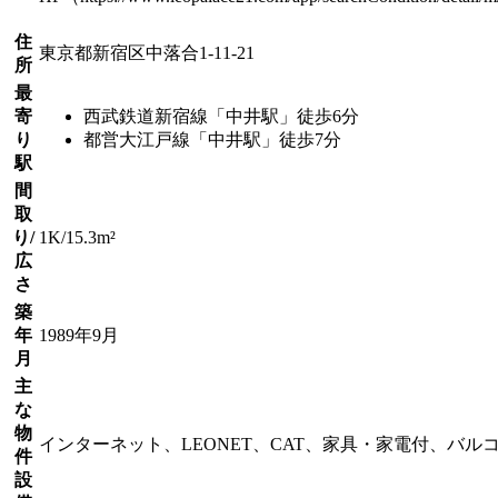
住
東京都新宿区中落合1-11-21
所
最
寄
西武鉄道新宿線「中井駅」徒歩6分
り
都営大江戸線「中井駅」徒歩7分
駅
間
取
り/
1K/15.3m²
広
さ
築
年
1989年9月
月
主
な
物
インターネット、LEONET、CAT、家具・家電付、バル
件
設