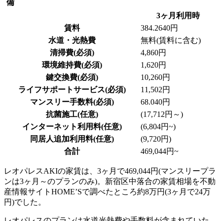
備
3ヶ月利用時
賃料
384.2640円
水道・光熱費
無料(賃料に含む)
清掃費(必須)
4,860円
環境維持費(必須)
1,620円
鍵交換費(必須)
10,260円
ライフサポートサービス(必須)
11,502円
マンスリー手数料(必須)
68.040円
抗菌施工(任意)
(17,712円～)
インターネット利用料(任意)
(6,804円~)
同居人追加利用料(任意)
(9,720円)
合計
469,044円~
レオパレスAKIの家賃は、3ヶ月で469,044円(マンスリープラ
ンは3ヶ月～のプランのみ)。新宿区中落合の家賃相場を不動
産情報サイトHOME’Sで調べたところ約8万円(3ヶ月で24万
円)でした。
レオパレスのプランは水道光熱費や手数料が含まれていた