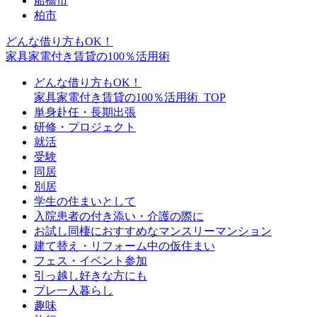
船橋市
柏市
どんな借り方もOK！
家具家電付き賃貸の100％活用術
どんな借り方もOK！
家具家電付き賃貸の100％活用術_TOP
単身赴任・長期出張
研修・プロジェクト
就活
受験
同居
別居
学生の住まいとして
入院患者の付き添い・介護の際に
お試し同棲におすすめなマンスリーマンション
建て替え・リフォーム中の仮住まい
フェス・イベント参加
引っ越し好きな方にも
プレ一人暮らし
趣味