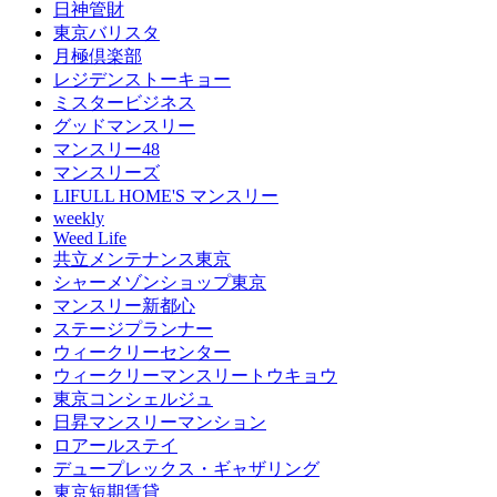
日神管財
東京バリスタ
月極倶楽部
レジデンストーキョー
ミスタービジネス
グッドマンスリー
マンスリー48
マンスリーズ
LIFULL HOME'S マンスリー
weekly
Weed Life
共立メンテナンス東京
シャーメゾンショップ東京
マンスリー新都心
ステージプランナー
ウィークリーセンター
ウィークリーマンスリートウキョウ
東京コンシェルジュ
日昇マンスリーマンション
ロアールステイ
デュープレックス・ギャザリング
東京短期賃貸