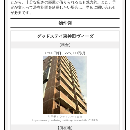
とから、十分な広さの部屋が借りられる点も魅力的。また、予
定が変わって滞在期間を延長したい場合は、早めに問い合わせ
が必要です。
物件例
グッドステイ東神田ヴィーダ
【料金】
7,500円/日、225,000円/月
引用元：グッドステイ東京
https://www.good-stay.net/tokyo/search/bn61872/
【所在地】