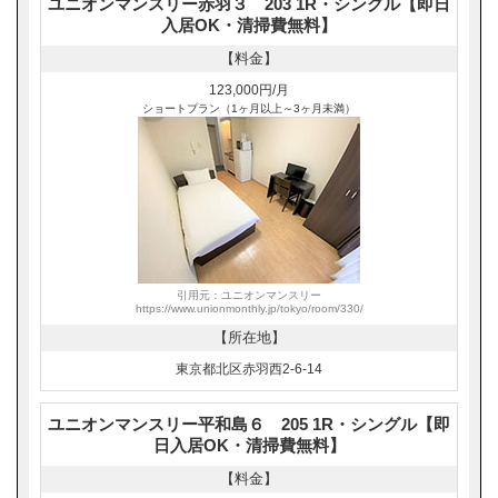
ユニオンマンスリー赤羽３ 203 1R・シングル【即日
入居OK・清掃費無料】
【料金】
123,000円/月
ショートプラン（1ヶ月以上～3ヶ月未満）
引用元：ユニオンマンスリー
https://www.unionmonthly.jp/tokyo/room/330/
【所在地】
東京都北区赤羽西2-6-14
ユニオンマンスリー平和島６ 205 1R・シングル【即
日入居OK・清掃費無料】
【料金】