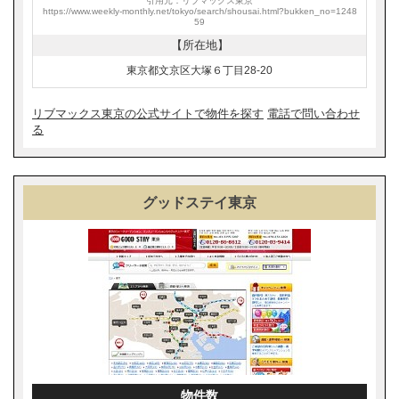
引用元：リブマックス東京
https://www.weekly-monthly.net/tokyo/search/shousai.html?bukken_no=1248
59
【所在地】
東京都文京区大塚６丁目28-20
リブマックス東京の公式サイトで物件を探す
電話で問い合わせ
る
グッドステイ東京
物件数