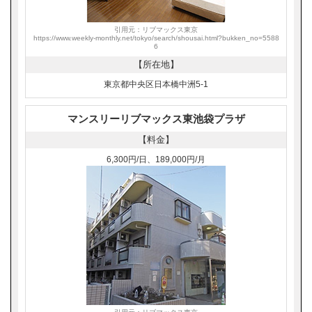
引用元：リブマックス東京
https://www.weekly-monthly.net/tokyo/search/shousai.html?bukken_no=5588
6
【所在地】
東京都中央区日本橋中洲5-1
マンスリーリブマックス東池袋プラザ
【料金】
6,300円/日、189,000円/月