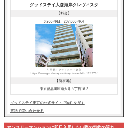
グッドステイ大森海岸クレヴィスタ
【料金】
6,900円/日、207,000円/月
引用元：グッドステイ東京
https://www.good-stay.net/tokyo/search/bn124273/
【所在地】
東京都品川区南大井３丁目18-2
グッドステイ東京の公式サイトで物件を探す
電話で問い合わせる
マンスリーマンションに即日入居したい際の契約の流れ