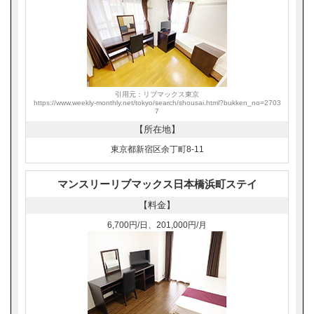
引用元：リブマックス東京
https://www.weekly-monthly.net/tokyo/search/shousai.html?bukken_no=2703
7
【所在地】
東京都新宿区余丁町8-11
マンスリーリブマックス日本橋浜町ステイ
【料金】
6,700円/日、201,000円/月