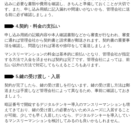
込みに必要な書類や費用を確認し、きちんと準備しておくことが大切で
す。また、申し込み用紙に記入漏れや間違いがないかも、管理会社に送
る前に必ず確認しましょう。
4.契約・料金の支払い
申し込み用紙の記載内容や本人確認書類などから審査が行なわれ、審査
に通れば管理会社から契約書と請求書が郵送されます。契約書の重要事
項を確認し、問題なければ署名や捺印をして返送しましょう。
マンスリーマンションの料金は基本的に前払いとなり、管理会社が指定
する方法で入金を済ませれば契約は完了です。管理会社によっては、前
払い以外の方法で対応してもらえるところもあります。
5.鍵の受け渡し・入居
契約が完了したら、鍵の受け渡しを行ないます。鍵の受け渡し方法は郵
送または手渡しなど管理会社によって異なるため、事前に確認しておき
ましょう。
暗証番号で開錠するデジタルテンキー導入のマンスリーマンションも増
えてきており、鍵の受け渡しの必要がないためスムーズに入居すること
が可能。少しでも早く入居したいなら、デジタルテンキーを導入してい
るマンスリーマンションを検討してみるのも良いかもしれません。