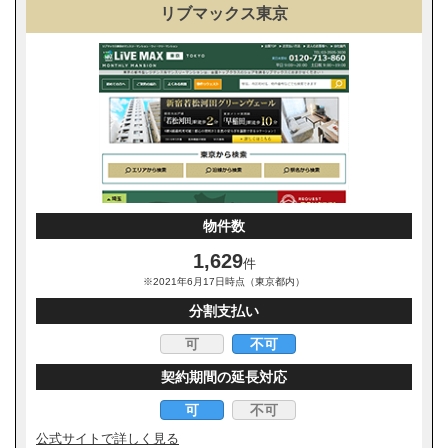
リブマックス東京
物件数
1,629
件
※2021年6月17日時点（東京都内）
分割支払い
可
不可
契約期間の延長対応
可
不可
公式サイトで詳しく見る