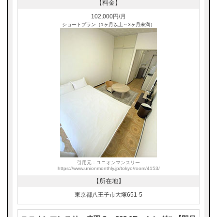
【料金】
102,000円/月
ショートプラン（1ヶ月以上～3ヶ月未満）
引用元：ユニオンマンスリー
https://www.unionmonthly.jp/tokyo/room/4153/
【所在地】
東京都八王子市大塚651-5