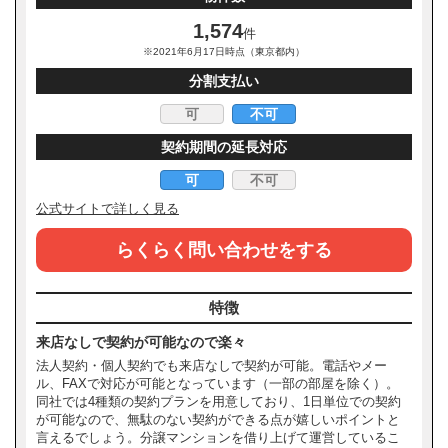
1,574
件
※2021年6月17日時点（東京都内）
分割支払い
可
不可
契約期間の延長対応
可
不可
公式サイトで詳しく見る
らくらく問い合わせをする
特徴
来店なしで契約が可能なので楽々
法人契約・個人契約でも来店なしで契約が可能。電話やメー
ル、FAXで対応が可能となっています（一部の部屋を除く）。
同社では4種類の契約プランを用意しており、1日単位での契約
が可能なので、無駄のない契約ができる点が嬉しいポイントと
言えるでしょう。分譲マンションを借り上げて運営しているこ