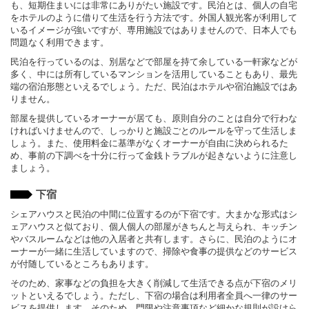
も、短期住まいには非常にありがたい施設です。民泊とは、個人の自宅
をホテルのように借りて生活を行う方法です。外国人観光客が利用して
いるイメージが強いですが、専用施設ではありませんので、日本人でも
問題なく利用できます。
民泊を行っているのは、別居などで部屋を持て余している一軒家などが
多く、中には所有しているマンションを活用していることもあり、最先
端の宿泊形態といえるでしょう。ただ、民泊はホテルや宿泊施設ではあ
りません。
部屋を提供しているオーナーが居ても、原則自分のことは自分で行わな
ければいけませんので、しっかりと施設ごとのルールを守って生活しま
しょう。また、使用料金に基準がなくオーナーが自由に決められるた
め、事前の下調べを十分に行って金銭トラブルが起きないように注意し
ましょう。
下宿
シェアハウスと民泊の中間に位置するのが下宿です。大まかな形式はシ
ェアハウスと似ており、個人個人の部屋がきちんと与えられ、キッチン
やバスルームなどは他の入居者と共有します。さらに、民泊のようにオ
ーナーが一緒に生活していますので、掃除や食事の提供などのサービス
が付随しているところもあります。
そのため、家事などの負担を大きく削減して生活できる点が下宿のメリ
ットといえるでしょう。ただし、下宿の場合は利用者全員へ一律のサー
ビスを提供します。そのため、門限や注意事項など細かな規則が設けら