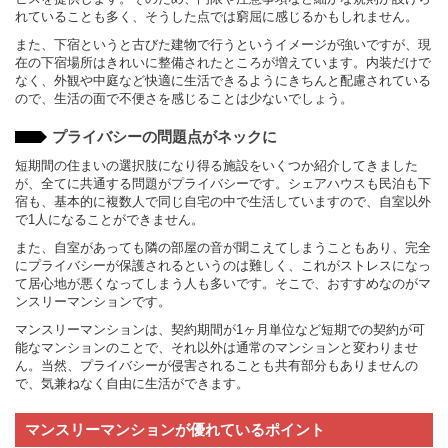
れていることも多く、そうした点では窮屈に感じるかもしれません。
また、下宿というと古びた建物で行うというイメージが強いですが、現
在の下宿場所はきれいに整備されたところが増えています。内装だけで
なく、外観や中庭など快適に生活できるようにきちんと配慮されている
ので、生活の面で不便さを感じることは少ないでしょう。
プライバシーの問題点がネックに
短期間の住まいの選択肢になり得る施設をいくつか紹介してきました
が、全てに共通する問題がプライバシーです。シェアハウスも民泊も下
宿も、基本的に複数人で同じ自宅の中で生活していますので、自室以外
で1人になることができません。
また、自室があっても隣の部屋の音が聞こえてしまうこともあり、完全
にプライバシーが保護されるというのは難しく、これがストレスになっ
て居心地が悪くなってしまう人も多いです。そこで、おすすめなのがマ
ンスリーマンションです。
マンスリーマンションは、契約期間が1ヶ月単位など短期での契約が可
能なマンションのことで、それ以外は通常のマンションと変わりませ
ん。当然、プライバシーが侵害されることも共有部分もありませんの
で、気兼ねなく自由に生活ができます。
マンスリーマンションが優れているポイント