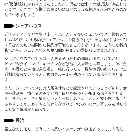
の宿泊施設しかありませんでしたが、現在では多くの選択肢が存在して
います。そこで、短期間の住まいにはどのような施設が活用できるのか
見ていきましょう。
シェアハウス
近年メディアなどで取り上げられることが多いシェアハウス。複数人で
1つの家で生活するのがシェアハウスの特徴ですが、実は場所によって1
ヶ月などの短い期間から契約が可能なところもあります。こうした契約
状況から、シェアハウスも短期間の住まいの選択肢に含まれます。
シェアハウスの仕組みは、入居者それぞれの個室が用意されており、リ
ビングやダイニング、キッチンなどは他の入居者と共有します。そのた
め、料理などを他の入居者と一緒に行ったり、掃除や買い出しなどは当
番制になっていたりと、独自のルールが決められている場合もありま
す。
また、シェアハウスには入居条件などが設定されていることがあり、女
性や就活生、旅行者のみなど同じ目的を持つ人が集まる場合もありま
す。そのため、全く知らない人と一緒に暮らすことに不安を感じること
もありますが、必ず人と関わらなければいけないため、寂しさを感じる
ことなく生活が可能です。
民泊
報道などにより、どうしても悪いイメージがつきまとってしまう民泊