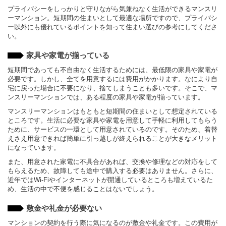
プライバシーをしっかりと守りながら気兼ねなく生活ができるマンスリ
ーマンション。短期間の住まいとして最適な場所ですので、プライバシ
ー以外にも優れているポイントを知って住まい選びの参考にしてくださ
い。
家具や家電が揃っている
短期間であっても不自由なく生活するためには、最低限の家具や家電が
必要です。しかし、全てを用意するには費用がかかります。なにより自
宅に戻った場合に不要になり、捨てしまうことも多いです。そこで、マ
ンスリーマンションでは、ある程度の家具や家電が揃っています。
マンスリーマンションはもともと短期間の住まいとして想定されている
ところです。生活に必要な家具や家電を用意して手軽に利用してもらう
ために、サービスの一環として用意されているのです。そのため、着替
えさえ用意できれば簡単に引っ越しが終えられることが大きなメリット
になっています。
また、用意された家電に不具合があれば、交換や修理などの対応をして
もらえるため、故障しても途中で購入する必要はありません。さらに、
近年ではWi-Fiやインターネットが開通しているところも増えているた
め、生活の中で不便を感じることはないでしょう。
敷金や礼金が必要ない
マンションの契約を行う際に気になるのが敷金や礼金です。この費用が