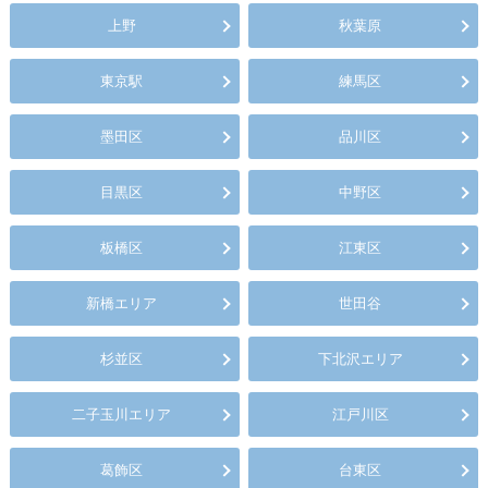
上野
秋葉原
東京駅
練馬区
墨田区
品川区
目黒区
中野区
板橋区
江東区
新橋エリア
世田谷
杉並区
下北沢エリア
二子玉川エリア
江戸川区
葛飾区
台東区