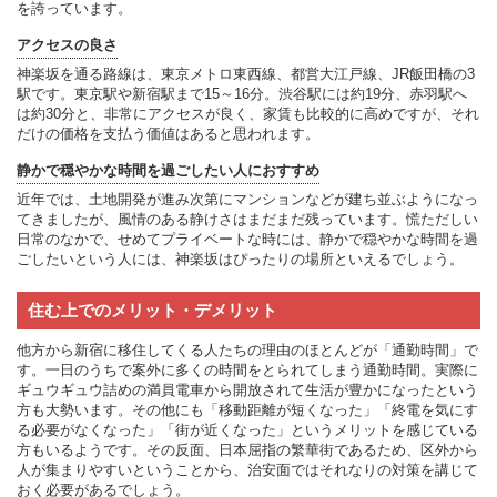
を誇っています。
アクセスの良さ
神楽坂を通る路線は、東京メトロ東西線、都営大江戸線、JR飯田橋の3
駅です。東京駅や新宿駅まで15～16分。渋谷駅には約19分、赤羽駅へ
は約30分と、非常にアクセスが良く、家賃も比較的に高めですが、それ
だけの価格を支払う価値はあると思われます。
静かで穏やかな時間を過ごしたい人におすすめ
近年では、土地開発が進み次第にマンションなどが建ち並ぶようになっ
てきましたが、風情のある静けさはまだまだ残っています。慌ただしい
日常のなかで、せめてプライベートな時には、静かで穏やかな時間を過
ごしたいという人には、神楽坂はぴったりの場所といえるでしょう。
住む上でのメリット・デメリット
他方から新宿に移住してくる人たちの理由のほとんどが「通勤時間」で
す。一日のうちで案外に多くの時間をとられてしまう通勤時間。実際に
ギュウギュウ詰めの満員電車から開放されて生活が豊かになったという
方も大勢います。その他にも「移動距離が短くなった」「終電を気にす
る必要がなくなった」「街が近くなった」というメリットを感じている
方もいるようです。その反面、日本屈指の繁華街であるため、区外から
人が集まりやすいということから、治安面ではそれなりの対策を講じて
おく必要があるでしょう。