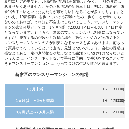
新宿エリアの中でも、JR新宿駅周辺は商業施設が多く、一般の住居は
あまり多くありません。そのため周辺の新宿三丁目、初台、西新宿、西
新宿五丁目駅といったあたりが最寄り駅になることが多くなります。と
はいえ、JR新宿駅にも歩いていける距離のため、歩くことが苦になら
ないのであれば、それほど不自由はしないでしょう。マンスリーマンシ
ョンの家賃相場としては、1ヶ月契約で2,800円／日～4,300円／日程度
となっています。もちろん、通常のマンションよりも割高にはなってい
ますが、滞在するのが数か月程度の場合、敷金・礼金などを考えると、
マンスリーマンションの方が割安になるケースも多々あります。前もっ
て家具がそろっているという点も、見逃せないでしょう。会社の長期出
張などである一定の期間都会や地方などで生活をしなければならないと
いう人には、インターネットなどで手軽に予約して生活をすることがで
きるマンスリーマンションは、うってつけの生活空間だと言えます。
新宿区のマンスリーマンションの相場
1ヵ月未満
1R：130000円
1ヵ月以上～3ヵ月未満
1R：128000円
3ヵ月以上～7ヵ月未満
1R：120000円