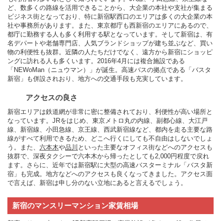
ど、数多くの路線を活用できることから、大企業の本社や支社が集まる
ビジネス街となっており、特に新宿駅西口のエリアは多くの大企業の本
社や事務所があります。また、東京都庁も西新宿のエリアにあるので、
都庁に勤務する人も多く利用する駅となっています。そして新宿は、有
名デパートや老舗専門店、人気ブランドショップが建ち並ぶなど、買い
物の利便性も抜群。近隣の人たちだけでなく、遠方から新宿にショッピ
ングに訪れる人も多くいます。2016年4月には複合施設である
「NEWoMan（ニュウマン）」が誕生。高速バスの拠点である「バスタ
新宿」も併設されおり、地方への交通手段も充実しています。
アクセスの良さ
新宿エリアは鉄道網が非常に密に整備されており、利便性が高い場所と
なっています。JRをはじめ、東京メトロ丸の内線、副都心線、大江戸
線、新宿線、小田急線、京王線、西武新宿線など、都内を走る主要な路
線がすべて利用できるため、どこへ行くにしても不自由はしないでしょ
う。また、
六本木
や
品川
といった主要なオフィス街などへのアクセスも
抜群で、深夜タクシーで六本木から帰ったとしても2,000円程度で戻れ
ます。さらに、近年では新宿駅に大型の高速バスターミナル「バスタ新
宿」も完成。地方などへのアクセスも良くなってきました。アクセス面
で言えば、新宿は申し分のない立地にあると言えるでしょう。
新宿のマンスリーマンション家賃相場