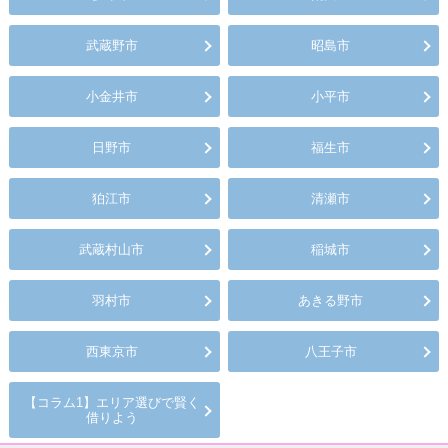
武蔵野市
昭島市
小金井市
小平市
日野市
福生市
狛江市
清瀬市
武蔵村山市
稲城市
羽村市
あきる野市
西東京市
八王子市
【コラム1】エリア選びで賢く
借りよう