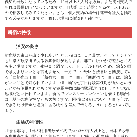
低契約日数になっているため、14日以上の入居は必須。また初回契約で
あれば最長1年となっていますが、再契約にて延長できるケースもある
ので相談してみてください。さらに個人契約の場合は連帯保証人を指定
する必要がありますが、難しい場合は相談も可能です。
新宿の特徴
治安の良さ
新宿駅の東口を出て少し歩いたところには、日本最大、そしてアジアで
も屈指の歓楽街である歌舞伎町があります。非常に賑やかで遊ぶところ
も多い場所ですが、夜中まで騒がしく、トラブルも多いため、治安の面
ではあまりいいとは言えません。一方で、中野区と渋谷区と隣接してい
る「西新宿五丁目」「新宿六丁目、七丁目」「西新宿七丁目」は、治安
がいいことで知られています。特に新宿七丁目は歌舞伎町が近いという
ことから倦厭されがちですが犯罪件数は新宿駅周辺ではもっとも少ない
地域だといわれています。新宿でマンスリーマンションを借りる場合に
は、駅への利便性なども大切ですが、同様に治安についても目を向け、
できるだけ安全な場所にある物件を選んで借りるようにするといいでし
ょう。
生活の利便性
JR新宿駅は、1日の利用者数が平均で延べ360万人以上と、日本でも最
も利用者の多い駅として知られています。JR線、小田急線、京王線な