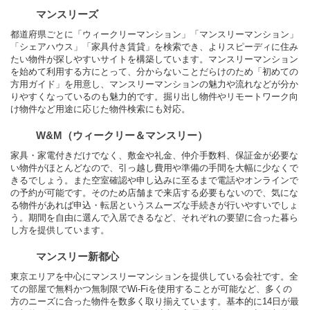
マンスリーズ
都道府県ごとに「ウィークリーマンション」「マンスリーマンション」
「シェアハウス」「家具付き賃貸」を検索でき、よりスピーディに住み
たい物件が探しやすいサイトを構築しています。マンスリーマンション
を始めて利用する方にとって、分からないことだらけのため「初めての
方用ガイド」を用意し、マンスリーマンションの魅力や流れなどが分か
りやすくなっているのも魅力的です。掘り出し物件やリモートワーク向
け物件など用途に応じた物件検索にも対応。
W&M（ウィークリー＆マンスリー）
家具・家電付きだけでなく、敷金や礼金、仲介手数料、保証金が必要な
い物件がほとんどなので、引っ越し費用や準備の手間を大幅に少なくで
きるでしょう。また空室確認や申し込みに至るまで電話やオンラインで
の予約が可能です。そのため店舗まで来店する必要もないので、気にな
る物件があれば申込・転居というスムーズな手続きが行いやすいでしょ
う。期間を自由に選んで入居できるなど、それぞれの要望に合った暮ら
し方を提供しています。
マンスリー新都心
東京エリアを中心にマンスリーマンションを提供している会社です。全
ての部屋で無料かつ無制限でWi-Fiを使用することが可能など、多くの
方のニーズに合った物件を数多く取り揃えています。基本的に14日が最