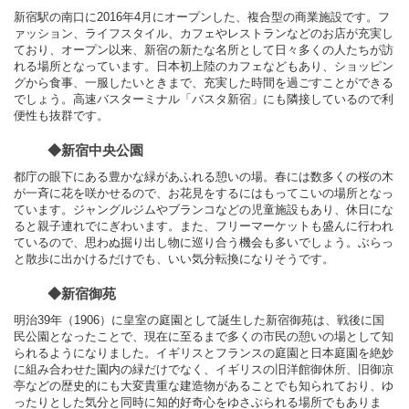
新宿駅の南口に2016年4月にオープンした、複合型の商業施設です。フ
ァッション、ライフスタイル、カフェやレストランなどのお店が充実し
ており、オープン以来、新宿の新たな名所として日々多くの人たちが訪
れる場所となっています。日本初上陸のカフェなどもあり、ショッピン
グから食事、一服したいときまで、充実した時間を過ごすことができる
でしょう。高速バスターミナル「バスタ新宿」にも隣接しているので利
便性も抜群です。
◆新宿中央公園
都庁の眼下にある豊かな緑があふれる憩いの場。春には数多くの桜の木
が一斉に花を咲かせるので、お花見をするにはもってこいの場所となっ
ています。ジャングルジムやブランコなどの児童施設もあり、休日にな
ると親子連れでにぎわいます。また、フリーマーケットも盛んに行われ
ているので、思わぬ掘り出し物に巡り合う機会も多いでしょう。ぶらっ
と散歩に出かけるだけでも、いい気分転換になりそうです。
◆新宿御苑
明治39年（1906）に皇室の庭園として誕生した新宿御苑は、戦後に国
民公園となったことで、現在に至るまで多くの市民の憩いの場として知
られるようになりました。イギリスとフランスの庭園と日本庭園を絶妙
に組み合わせた園内の緑だけでなく、イギリスの旧洋館御休所、旧御凉
亭などの歴史的にも大変貴重な建造物があることでも知られており、ゆ
ったりとした気分と同時に知的好奇心をゆさぶられる場所でもありま