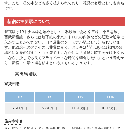
す。また、桜の木なども多く植えられており、花見の名所としても有名
です。
新宿の主要駅について
新宿駅はJR中央本線を始めとして、私鉄線である京王線、小田急線、
西武新宿線、さらには地下鉄の東京メトロ丸の内線などの通勤や通学に
欠かすことができない、日本屈指のターミナル駅として知られていま
す。他路線へのアクセスも非常に良く、およそ1時間もあれば都内の各
場所に足をのばすことも可能です。なかには「通勤に時間をかけるくら
いなら、少しでも長くプライベートな時間を確保したい」という考えか
ら、新宿に生活の場を移すという人もいるようです。
高田馬場駅
家賃相場
1R
1K
1DK
1LDK
7.90万円
9.81万円
11.20万円
16.13万円
住みやすさ
学生街として知られている高田馬場は、早稲田大学の最寄り駅としても