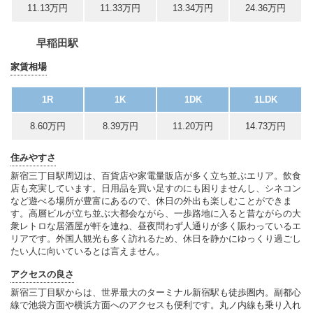
11.13万円
11.33万円
13.34万円
24.36万円
早稲田駅
家賃相場
1R
1K
1DK
1LDK
8.60万円
8.39万円
11.20万円
14.73万円
住みやすさ
新宿三丁目駅周辺は、百貨店や家電量販店が多く立ち並ぶエリア。飲食
店も充実しています。日用品を買い足すのにも困りませんし、シネコン
など遊べる場所が豊富にあるので、休日の外出も楽しむことができま
す。高層ビルが立ち並ぶ大都会ながら、一歩路地に入ると昔ながらの大
衆レトロな居酒屋が軒を連ね、昼夜問わず人通りが多く賑わっているエ
リアです。外国人観光も多く訪れるため、休日を静かにゆっくり過ごし
たい人に向いているとは言えません。
アクセスの良さ
新宿三丁目駅からは、世界最大のターミナル新宿駅も徒歩圏内。副都心
線で池袋方面や横浜方面へのアクセスも便利です。丸ノ内線も乗り入れ