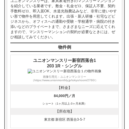
ユニオンマンスリーは、家具家電付きのマンスリーマンション
を紹介している業者です。敷金・礼金ゼロ、保証人不要、契約
手数料ゼロ、即入居OK、水道光熱費込みなど、非常に使いやす
い形で物件を用意してくれます。出張・新人研修・社宅などビ
ジネスから、オフィスへの通勤や受験・学校通学・病院の付き
添いなどのプライベートまで、さまざまなニーズに応えてくれ
ますので、マンスリーマンションの契約が必要なときには、ぜ
ひ相談してみてください。
物件例
ユニオンマンスリー新宿西落合1
203 1R・シングル
画像引用元：ユニオンマンスリー
（https://www.unionmonthly.jp/tokyo/room/2760/）
【料金】
84,000円／月
ショート（1ヶ月以上-3ヶ月未満）
【所在地】
東京都 新宿区 西落合3-5-7