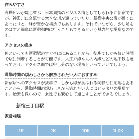
住みやすさ
高層ビルが建ち並ぶ、日本屈指のビジネス街としてしられる西新宿です
が、神田川に合流する大きな川が通っていたり、新宿中央公園が近くに
あったりと、緑が豊かな場所でもあります。それでいながら、少し足を
のばすと簡単に新宿都内に行くこともできるという魅力的な場所なので
す。
アクセスの良さ
何といっても新宿駅のすぐそばにあることから、徒歩でしかも短い時間
で駅に到着することが可能です。大江戸線や丸の内線などの地下鉄も通
っており、アクセス面では申し分のない場所といっていいでしょう。
通勤時間の煩わしさから解放されたい人におすすめ
新宿駅へのアクセスが抜群で、しかも緑があふれる閑静な住宅地もある
ことから、通勤時間の煩わしさから逃れたい人にはピッタリの場所で
す。治安も良いので、女性でも安心して過ごすことができるでしょう。
新宿三丁目駅
家賃相場
1R
1K
1DK
1LDK