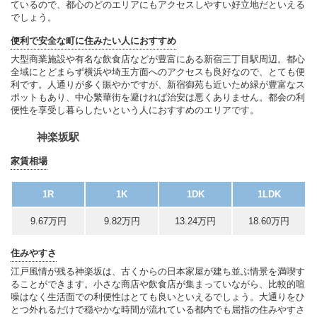
ているので、都心のどのエリアにもアクセスしやすい好立地だといえる
でしょう。
便利で安全な町に住みたい人におすすめ
大型商業施設や有名な飲食店などが豊富にある新宿三丁目駅周辺。都心
全域にとどまらず横浜や埼玉方面へのアクセスも良好なので、とても便
利です。人通りが多く賑やかですが、新宿御苑も近いため緑が豊富なス
ポットもあり、中心繁華街を避ければ治安は悪くありません。都会の利
便性を享受し暮らしたいという人におすすめのエリアです。
神楽坂駅
家賃相場
1R
1K
1DK
1LDK
9.67万円
9.82万円
13.24万円
18.60万円
住みやすさ
江戸風情が残る神楽坂は、古くからの日本家屋が建ち並ぶ情景を満喫す
ることができます。小さな商店や飲食店が集まっていながら、比較的喧
噪はなく生活面での利便性はとても良いといえるでしょう。大通りをひ
とつ外れるだけで穏やかな時間が流れている都内でも屈指の住みやすさ