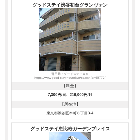
グッドステイ渋谷初台グランヴァン
引用元：グッドステイ東京
https://www.good-stay.net/tokyo/search/bn65772/
【料金】
7,300円/日、219,000円/月
【所在地】
東京都渋谷区本町６丁目3-4
グッドステイ恵比寿ガーデンプレイス