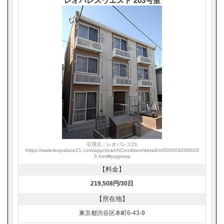
レオパレスウエスト 203号室
引用元：レオパレス21
https://www.leopalace21.com/app/searchCondition/detail/m/000004266620
3.html#pagetop
【料金】
219,508円/30日
【所在地】
東京都渋谷区本町6-43-9