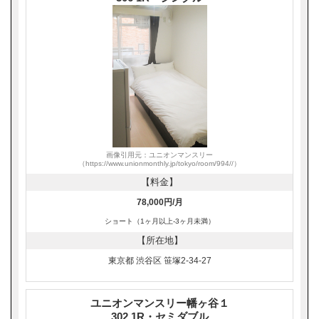
画像引用元：ユニオンマンスリー
（https://www.unionmonthly.jp/tokyo/room/994//）
【料金】
78,000円/月
ショート（1ヶ月以上-3ヶ月未満）
【所在地】
東京都 渋谷区 笹塚2-34-27
ユニオンマンスリー幡ヶ谷１
302 1R・セミダブル