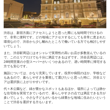
渋谷は、新宿方面にアクセスしようと思った際にも短時間で行けるの
で、非常に便利です。どの地域にアクセスするにしても非常に恵まれた
環境なので、渋谷から少し離れたところで働いている方でも検討しやす
いでしょう。
また、渋谷駅周辺にはオシャレで実用性の高いお店が多数並んでいるの
で、このエリアだけでも十分に満足できるはずです。渋谷店周辺には、
24時間営業の小型スーパーがいくつかあるので、遅い時間帯に帰宅する
方でも安心です。
施設については、かなり充実しています。役所や病院のほか、学校など
もあるので、暮らしやすさを重視して選びたいと思った時に、渋谷エリ
アは選択肢に上がりやすいです。
代々木公園など、緑が豊かなスポットもあるほか、場所によっては静か
な住宅街を実現できているので、暮らしやすさの点では満足できる方が
多いでしょう。小さな子どもがいるから緑豊かな地域に住みたいという
ことで渋谷を選択する方もいます。