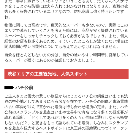
また、非常に賑わっているエリアということもあり、たくさんの人が行
き交うことから防犯には力を入れておかなければなりません。盗難の被
害も多く報告されているエリアなので、防犯意識は強く持ちたいです
ね。
物価に関しては高めです。庶民的なスーパーも少ないので、実際にこの
エリアで暮らしていくことを考えた時には、商品が安く提供されている
スーパーをしっかりチェックしておく必要があるでしょう。また、個人
経営のお店も数多くあるため、そういったところしか近くにない場合は
閉店時間が早い可能性についても考えておかなければなりません。
自炊をほとんどしない方の分は、自分の通いやすい時間帯に営業してい
るスーパーが近くにあるのか確認しておきましょう。
渋谷エリアの主要観光地、人気スポット
ハチ公前
ご主人さまと愛犬の悲しい物語からはじまるハチ公の銅像はいまでも渋
谷の中心地としてあまりにも有名な存在です。ハチ公の銅像と東急電鉄
の古い車両が並んで置かれた場所は待ち合わせ場所の定番。また、ハチ
公前のスクランブル交差点はいまや世界中で有名になり多くの観光客が
訪れる場所。「どうしてあれだけ多くの人々が同時に通行しながら衝突
しないんだ？」と驚きをもって語られている場所。ちなみにスクランブ
ル交差点を観光するベストポイントは京王井の頭線駅につづくマークシ