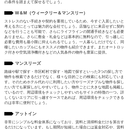
の条件を踏まえて探せるでしょう。
W＆M（ウィークリー＆マンスリー）
ストレスのない手続きや契約を重視しているため、今すぐ入居したいと
考える方にとっては魅力的な会社でしょう。店舗などに来店せずに契約
などを行うことも可能で、さらにライフラインの開通手続きなども必要
ありません。さらに敷金・礼金などは基本的に無料なので、引っ越しに
必要な費用も最小限に抑えられるでしょう。一人暮らしだけでなく、同
棲したいカップルにもオススメの物件も紹介できます。またオートロッ
ク付きや空気清浄機付きなどの人気条件の物件も豊富に提供。
マンスリーズ
路線や駅で探す・市区町村で探す・地図で探すといった3つの探し方で
物件を検索できるだけでなく、様々な目的ごとの検索にも対応していま
す。そのためホテル代わりに利用したい方やリーズナブルな物件を探し
たい方でも家探しがしやすいでしょう。物件ごとに大きな地図も掲載し
ているので、周辺環境をチェックしやすいのもサイトの特徴の一つ。詳
しくないエリアに引っ越すケースであれば、周辺環境をチェックできる
のは非常に便利でしょう。
アットイン
非常にシンプルな料金体系になっており、賃料と清掃料金だけを算出す
るだけになっています。もし期間が短縮した場合には返金対応や、賃料