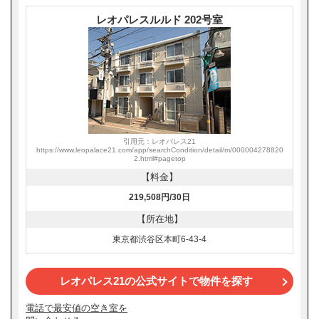
レオパレスルルド 202号室
引用元：レオパレス21
https://www.leopalace21.com/app/searchCondition/detail/m/000004278820
2.html#pagetop
【料金】
219,508円/30日
【所在地】
東京都渋谷区本町6-43-4
レオパレス21の公式サイトで物件を探す
電話で最安値の空き室を