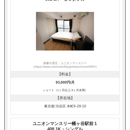
画像引用元：ユニオンマンスリー
（https://www.unionmonthly.jp/tokyo/room/2950/）
【料金】
93,000円/月
ショート（1ヶ月以上-3ヶ月未満）
【所在地】
東京都 渋谷区 本町6-29-10
ユニオンマンスリー幡ヶ谷駅前１
408 1K・シングル