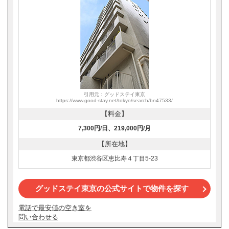
引用元：グッドステイ東京
https://www.good-stay.net/tokyo/search/bn47533/
【料金】
7,300円/日、219,000円/月
【所在地】
東京都渋谷区恵比寿４丁目5-23
グッドステイ東京の公式サイトで物件を探す
電話で最安値の空き室を
問い合わせる