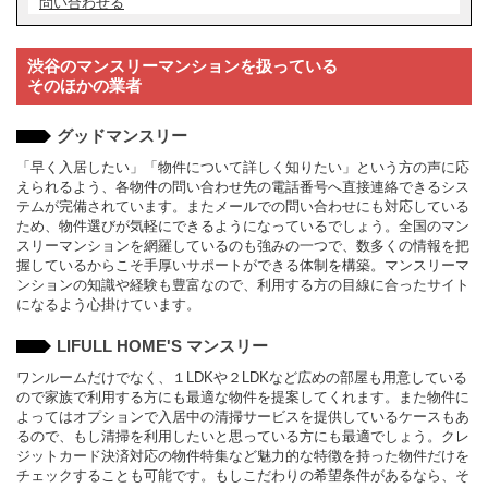
問い合わせる
渋谷のマンスリーマンションを扱っている
そのほかの業者
グッドマンスリー
「早く入居したい」「物件について詳しく知りたい」という方の声に応
えられるよう、各物件の問い合わせ先の電話番号へ直接連絡できるシス
テムが完備されています。またメールでの問い合わせにも対応している
ため、物件選びが気軽にできるようになっているでしょう。全国のマン
スリーマンションを網羅しているのも強みの一つで、数多くの情報を把
握しているからこそ手厚いサポートができる体制を構築。マンスリーマ
ンションの知識や経験も豊富なので、利用する方の目線に合ったサイト
になるよう心掛けています。
LIFULL HOME'S マンスリー
ワンルームだけでなく、１LDKや２LDKなど広めの部屋も用意している
ので家族で利用する方にも最適な物件を提案してくれます。また物件に
よってはオプションで入居中の清掃サービスを提供しているケースもあ
るので、もし清掃を利用したいと思っている方にも最適でしょう。クレ
ジットカード決済対応の物件特集など魅力的な特徴を持った物件だけを
チェックすることも可能です。もしこだわりの希望条件があるなら、そ