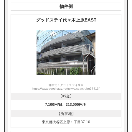
物件例
グッドステイ代々木上原EAST
引用元：グッドステイ東京
https://www.good-stay.net/tokyo/search/bn57413/
【料金】
7,100円/日、213,000円/月
【所在地】
東京都渋谷区上原１丁目37-10