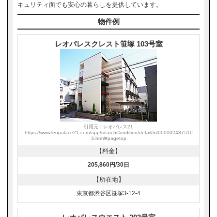
キュリティ面でも安心の暮らしを提供しています。
物件例
レオパレスクレスト笹塚 103号室
引用元：レオパレス21
https://www.leopalace21.com/app/searchCondition/detail/m/000002437510
3.html#pagetop
【料金】
205,860円/30日
【所在地】
東京都渋谷区笹塚3-12-4