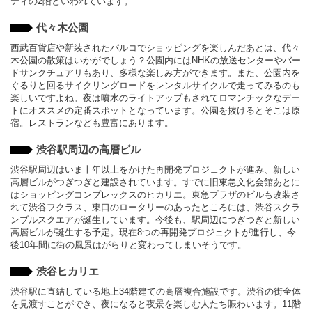
ティの2階といわれています。
代々木公園
西武百貨店や新装されたパルコでショッピングを楽しんだあとは、代々
木公園の散策はいかがでしょう？公園内にはNHKの放送センターやバー
ドサンクチュアリもあり、多様な楽しみ方ができます。また、公園内を
ぐるりと回るサイクリングロードをレンタルサイクルで走ってみるのも
楽しいですよね。夜は噴水のライトアップもされてロマンチックなデー
トにオススメの定番スポットとなっています。公園を抜けるとそこは原
宿。レストランなども豊富にあります。
渋谷駅周辺の高層ビル
渋谷駅周辺はいま十年以上をかけた再開発プロジェクトが進み、新しい
高層ビルがつぎつぎと建設されています。すでに旧東急文化会館あとに
はショッピングコンプレックスのヒカリエ。東急プラザのビルも改装さ
れて渋谷フクラス、東口のロータリーのあったところには、渋谷スクラ
ンブルスクエアが誕生しています。今後も、駅周辺につぎつぎと新しい
高層ビルが誕生する予定。現在8つの再開発プロジェクトが進行し、今
後10年間に街の風景はがらりと変わってしまいそうです。
渋谷ヒカリエ
渋谷駅に直結している地上34階建ての高層複合施設です。渋谷の街全体
を見渡すことができ、夜になると夜景を楽しむ人たち賑わいます。11階