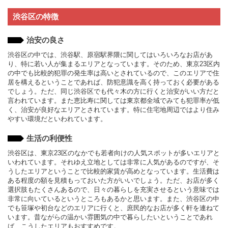
渋谷区の特徴
治安の良さ
渋谷区の中では、渋谷駅、原宿駅界隈に関してはいろいろなお店があ
り、特に若い人が集まるエリアとなっています。そのため、東京23区内
の中でも比較的犯罪の発生率は高いとされているので、このエリアで住
居を構えるということであれば、防犯意識を高く持っておく必要がある
でしょう。ただ、同じ渋谷区でも代々木の方に行くと治安がいい方だと
言われています。また恵比寿に関しては東京都全域でみても犯罪率が低
く、治安が良好なエリアとされています。特に住宅地周辺ではより住み
やすい環境だといわれています。
生活の利便性
渋谷区は、東京23区のなかでも若者向けの人気スポットが多いエリアと
いわれています。それゆえ立地としては非常に人気があるのですが、そ
うしたエリアということで比較的家賃が高めとなっています。生活費は
ある程度の額を見積もっておいた方がいいでしょう。ただ、お店が多く
選択肢もたくさんあるので、日々の暮らしを充実させるという意味では
非常に向いているというところもあるかと思います。また、渋谷区の中
でも笹塚や初台などのエリアに行くと、庶民的なお店が多く軒を連ねて
います。昔ながらの温かい雰囲気の中で暮らしたいということであれ
ば、こうしたエリアもおすすめです。