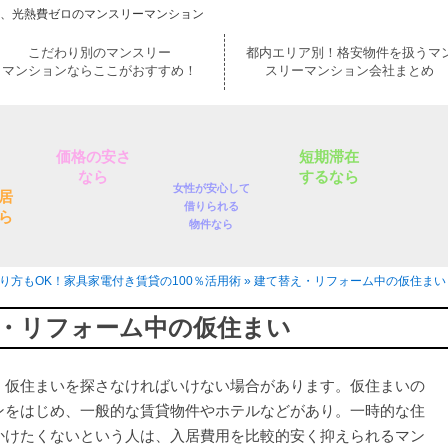
ロ、光熱費ゼロのマンスリーマンション
こだわり別のマンスリー
都内エリア別！格安物件を扱うマ
マンションならここがおすすめ！
スリーマンション会社まとめ
価格の安さ
短期滞在
なら
するなら
女性が安心して
居
借りられる
ら
物件なら
り方もOK！家具家電付き賃貸の100％活用術
»
建て替え・リフォーム中の仮住まい
・リフォーム中の仮住まい
、仮住まいを探さなければいけない場合があります。仮住まいの
ンをはじめ、一般的な賃貸物件やホテルなどがあり。一時的な住
かけたくないという人は、入居費用を比較的安く抑えられるマン