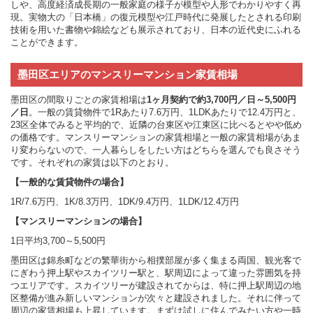
しや、高度経済成長期の一般家庭の様子が模型や人形でわかりやすく再
現。実物大の「日本橋」の復元模型や江戸時代に発展したとされる印刷
技術を用いた書物や錦絵なども展示されており、日本の近代史にふれる
ことができます。
墨田区エリアのマンスリーマンション家賃相場
墨田区の間取りごとの家賃相場は
1ヶ月契約で約3,700円／日～5,500円
／日
。一般の賃貸物件で1Rあたり7.6万円、1LDKあたりで12.4万円と、
23区全体でみると平均的で、近隣の台東区や江東区に比べるとやや低め
の価格です。マンスリーマンションの家賃相場と一般の家賃相場があま
り変わらないので、一人暮らしをしたい方はどちらを選んでも良さそう
です。それぞれの家賃は以下のとおり。
【一般的な賃貸物件の場合】
1R/7.6万円、1K/8.3万円、1DK/9.4万円、1LDK/12.4万円
【マンスリーマンションの場合】
1日平均3,700～5,500円
墨田区は錦糸町などの繁華街から相撲部屋が多く集まる両国、観光客で
にぎわう押上駅やスカイツリー駅と、駅周辺によって違った雰囲気を持
つエリアです。スカイツリーが建設されてからは、特に押上駅周辺の地
区整備が進み新しいマンションが次々と建設されました。それに伴って
周辺の家賃相場も上昇しています。まずは試しに住んでみたい方や一時