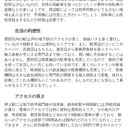
犯罪は少ないものの、女性の高齢者を狙ったひったくり事件や自転車の
盗難などが多いようです。周辺駅によっては犯罪件数がとても少ない地
域もありますが、手荷物には注意した方がいいでしょう。自転車にも防
犯登録をするなどの対策は必要です。
生活の利便性
墨田区内の駅はJRや地下鉄のアクセスが良く、路線バスも多く運行し
ているので移動するには便利なエリアです。また、駅周辺のコンビニや
スーパー、百貨店はもちろん、激安店から業務用食材を扱うスーパー、
輸入食材が手に入る専門店まで揃っており、買い物に不自由することは
ありません。墨田区は商業施設の駐車場も充実しているので、都内で車
を使って生活したい方にも向いている街です。多くのレストランや飲食
店街に加えて、映画館などの娯楽施設や医療機関も充実していて、医療
機関は大きな総合病院から専門医が開業する個人病院まで多数。休日も
診療してくれる機関もいくつかあるので、もしものときにも安心して暮
らせるエリアと言えるでしょう。
アクセスの良さ
押上駅には地下鉄半蔵門線や浅草線、錦糸町駅や両国駅にはJR総武線
が通り、電車のアクセスでは特に便利な墨田区エリア。その他大江戸
線、有楽町線、都営新宿線など合わせて8路線の電車が通っており、都
心へのアクセスは抜群で1時間あれば都内のどのエリアにも行くことが
できます。さらに区内循環バスが運行しており100円で押上やスカイツ