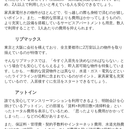
め、2人以上で利用したいと考えている人も安心できるでしょう。
家具家電付きの物件がほとんどで、引っ越しの際も身軽で済むのが嬉し
いポイント。また、一般的な部屋よりも費用はかかってしまうものの、
より充実した設備を搭載しているサービスアパートメントも用意。数人
で利用することで、1人あたりの費用を抑えられます。
リブマックス
東京と大阪に会社を構えており、全主要都市に2万室以上の物件を取り
揃えているのが特徴です。
そんなリブマックスでは、「今すぐ入居先を決めなければならない」と
いう場合でも安心してもらえるよう、即入居可能な物件を特集していま
す。しかも、一般的な賃貸物件とは異なり、水道・ガス・電気などとい
ったライフラインが賃料に含まれているのがポイント。家具家電も充実
しているので、入居後すぐに生活をスタートできるでしょう。
アットイン
誰でも安心してマンスリーマンションを利用できるよう、明朗会計を心
掛けているアットイン。どの部屋も「賃料×利用日数+清掃料金」とい
ったトータル費用を表示しているため、「思ったよりも費用がかかって
しまった…」などの心配がありません。
また、保証料・管理費・契約手数料やインターネット費用、水道光熱費