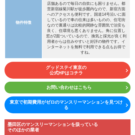
店舗あるので毎日の自炊にも困りません。都
営新宿線菊川駅が徒歩圏内なので、新宿方面
へのアクセスも便利です。国道14号沿いに面
しているので車の往来は多いものの、住宅街
物件特徴
なので裏通りは比較的閑静な雰囲気で治安も
良く、住環境も悪くありません。角に位置し
窓が2面ついているので、換気と採光が良く利
用者からは住みやすいと好評の物件です。イ
ンターネットを無料で利用できる点もお得で
すね。
グッドステイ東京の
公式HPはコチラ
お問い合わせはこちら
東京で初期費用がゼロのマンスリーマンションを見つけ
る
墨田区のマンスリーマンションを扱っている
そのほかの業者