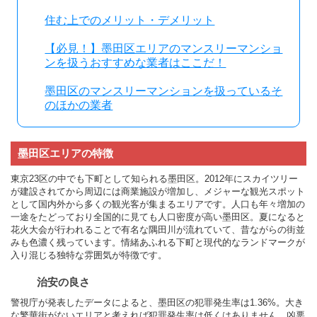
住む上でのメリット・デメリット
【必見！】墨田区エリアのマンスリーマンショ
ンを扱うおすすめな業者はここだ！
墨田区のマンスリーマンションを扱っているそ
のほかの業者
墨田区エリアの特徴
東京23区の中でも下町として知られる墨田区。2012年にスカイツリー
が建設されてから周辺には商業施設が増加し、メジャーな観光スポット
として国内外から多くの観光客が集まるエリアです。人口も年々増加の
一途をたどっており全国的に見ても人口密度が高い墨田区。夏になると
花火大会が行われることで有名な隅田川が流れていて、昔ながらの街並
みも色濃く残っています。情緒あふれる下町と現代的なランドマークが
入り混じる独特な雰囲気が特徴です。
治安の良さ
警視庁が発表したデータによると、墨田区の犯罪発生率は1.36%。大き
な繁華街がないエリアと考えれば犯罪発生率は低くはありません。凶悪