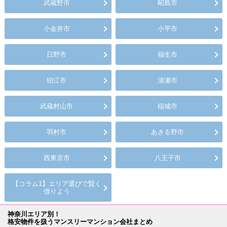
武蔵野市
昭島市
小金井市
小平市
日野市
福生市
狛江市
清瀬市
武蔵村山市
稲城市
羽村市
あきる野市
西東京市
八王子市
【コラム1】エリア選びで賢く
借りよう
神奈川エリア別！
格安物件を扱うマンスリーマンション会社まとめ