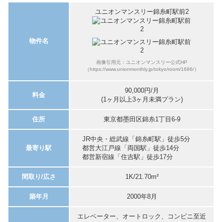
ユニオンマンスリー錦糸町駅前2
物件名
画像引用元：ユニオンマンスリー公式HP
（https://www.unionmonthly.jp/tokyo/room/1686/）
90,000円/月
料金
(1ヶ月以上3ヶ月未満プラン)
住所
東京都墨田区錦糸1丁目6-9
JR中央・総武線「錦糸町駅」徒歩5分
最寄り駅
都営大江戸線「両国駅」徒歩14分
都営新宿線「住吉駅」徒歩17分
間取り/広さ
1K/21.70m²
築年月
2000年8月
エレベーター、オートロック、コンビニ至近