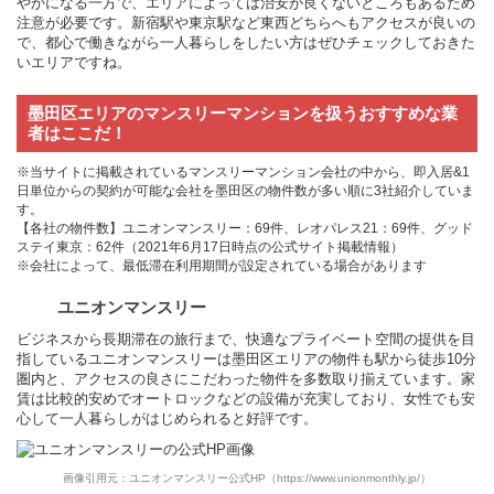
やかになる一方で、エリアによっては治安が良くないところもあるため
注意が必要です。新宿駅や東京駅など東西どちらへもアクセスが良いの
で、都心で働きながら一人暮らしをしたい方はぜひチェックしておきた
いエリアですね。
墨田区エリアのマンスリーマンションを扱うおすすめな業
者はここだ！
※当サイトに掲載されているマンスリーマンション会社の中から、即入居&1
日単位からの契約が可能な会社を墨田区の物件数が多い順に3社紹介していま
す。
【各社の物件数】ユニオンマンスリー：69件、レオパレス21：69件、グッド
ステイ東京：62件（2021年6月17日時点の公式サイト掲載情報）
※会社によって、最低滞在利用期間が設定されている場合があります
ユニオンマンスリー
ビジネスから長期滞在の旅行まで、快適なプライベート空間の提供を目
指しているユニオンマンスリーは墨田区エリアの物件も駅から徒歩10分
圏内と、アクセスの良さにこだわった物件を多数取り揃えています。家
賃は比較的安めでオートロックなどの設備が充実しており、女性でも安
心して一人暮らしがはじめられると好評です。
画像引用元：ユニオンマンスリー公式HP（https://www.unionmonthly.jp/）