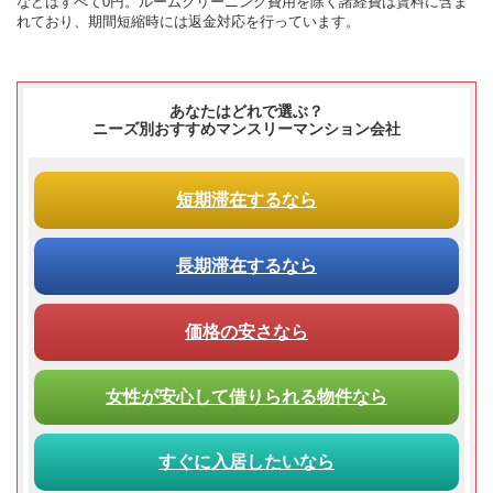
などはすべて0円。ルームクリーニング費用を除く諸経費は賃料に含ま
れており、期間短縮時には返金対応を行っています。
あなたはどれで選ぶ？
ニーズ別おすすめマンスリーマンション会社
短期滞在
するなら
長期滞在
するなら
価格の安さ
なら
女性が
安心して
借りられる
物件なら
すぐに入居
したいなら