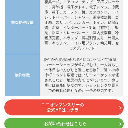
寝具一式、エアコン、テレビ、DVDプレーヤ
ー、掃除機、電子ケトル、電子レンジ、冷蔵
庫、椅子、カーテン、机、ガスコンロ、トイ
レットペーパー、シャワー、浴室乾燥機、ゴ
主な物件設備
ミ箱、スリッパ、ハンガー、トイレ、給湯設
備、浴室、インターネット対応（有料）、収
納、浴室トイレセパレート、室内洗濯機、冷
暖房完備、ベランダ、長期割引あり、外国人
可、キッチン、トイレ用ブラシ、幼児可、セ
ミダブルベッド
物件から徒歩1分の場所にコンビニや定食屋、
コーヒーショップが並んでおり、一人暮らし
の休日ものんびりと過ごせる物件。近くの錦
物件特徴
糸町イベント広場ではフリーマーケットが催
されるなど、地元の方でにぎわいます。少し
歩けば錦糸町駅なので、ショッピングや電車
での移動に便利なのが一番の魅力です。
ユニオンマンスリーの
公式HPはコチラ
お問い合わせはこちら