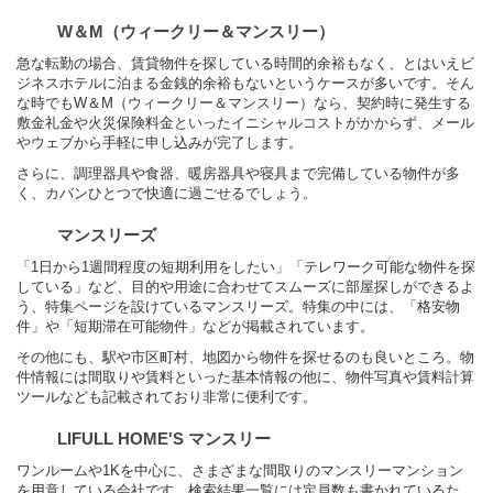
W＆M（ウィークリー＆マンスリー）
急な転勤の場合、賃貸物件を探している時間的余裕もなく、とはいえビ
ジネスホテルに泊まる金銭的余裕もないというケースが多いです。そん
な時でもW＆M（ウィークリー＆マンスリー）なら、契約時に発生する
敷金礼金や火災保険料金といったイニシャルコストがかからず、メール
やウェブから手軽に申し込みが完了します。
さらに、調理器具や食器、暖房器具や寝具まで完備している物件が多
く、カバンひとつで快適に過ごせるでしょう。
マンスリーズ
「1日から1週間程度の短期利用をしたい」「テレワーク可能な物件を探
している」など、目的や用途に合わせてスムーズに部屋探しができるよ
う、特集ページを設けているマンスリーズ。特集の中には、「格安物
件」や「短期滞在可能物件」などが掲載されています。
その他にも、駅や市区町村、地図から物件を探せるのも良いところ。物
件情報には間取りや賃料といった基本情報の他に、物件写真や賃料計算
ツールなども記載されており非常に便利です。
LIFULL HOME'S マンスリー
ワンルームや1Kを中心に、さまざまな間取りのマンスリーマンション
を用意している会社です。検索結果一覧には定員数も書かれているた