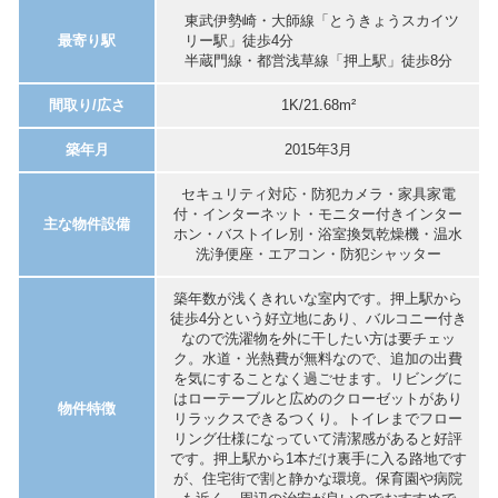
東武伊勢崎・大師線「とうきょうスカイツ
最寄り駅
リー駅」徒歩4分
半蔵門線・都営浅草線「押上駅」徒歩8分
間取り/広さ
1K/21.68m²
築年月
2015年3月
セキュリティ対応・防犯カメラ・家具家電
付・インターネット・モニター付きインター
主な物件設備
ホン・バストイレ別・浴室換気乾燥機・温水
洗浄便座・エアコン・防犯シャッター
築年数が浅くきれいな室内です。押上駅から
徒歩4分という好立地にあり、バルコニー付き
なので洗濯物を外に干したい方は要チェッ
ク。水道・光熱費が無料なので、追加の出費
を気にすることなく過ごせます。リビングに
はローテーブルと広めのクローゼットがあり
物件特徴
リラックスできるつくり。トイレまでフロー
リング仕様になっていて清潔感があると好評
です。押上駅から1本だけ裏手に入る路地です
が、住宅街で割と静かな環境。保育園や病院