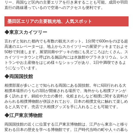
リー、両国など区内の主要エリアを行き来することも可能。成田や羽田
直行の路線通っているので空港へのアクセスも便利です。
墨田区エリアの主要観光地、人気スポット
◆東京スカイツリー
言わずと知れた都内でも有数の観光スポット。1分間で600mをのぼる超
高速のエレベーターは、地上からスカイツリーの展望デッキまでおよそ
50秒で到達します。展望回廊やデッキの他にも見どころはたくさん。ス
カイツリータウンと呼ばれる施設内には水族館やプラネタリウム、レス
トランやお土産物をはじめ様々なショップがあり、1日中満喫できるよ
うになっています。
◆両国国技館
相撲部屋が多いことで知られる両国にある国技館。年に6回行われる大
相撲本場所のうちの3回が開催される場所で、海外からも相撲ファンが
多く訪れます。錦絵や力士の番付、化粧まわしなど相撲に関する資料が
みられる相撲博物館が併設されており、日本の相撲文化に触れて楽しめ
ると人気です。売店で大相撲グッズを手に入れることも可能です。
◆江戸東京博物館
両国国技館の近くに位置する江戸東京博物館は、江戸から東京へと移り
変わる日本の歴史を学べる博物館です。江戸時代当時の町や人々の暮ら