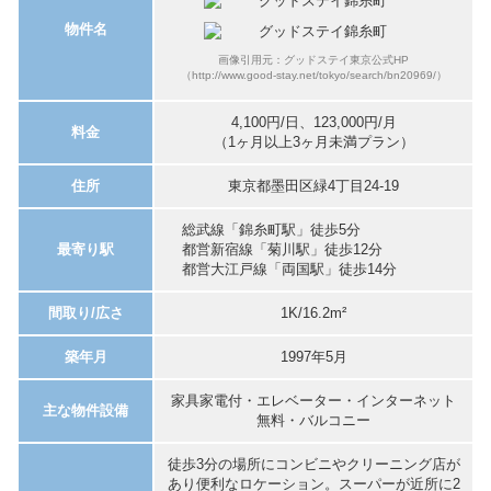
物件名
画像引用元：グッドステイ東京公式HP
（http://www.good-stay.net/tokyo/search/bn20969/）
4,100円/日、123,000円/月
料金
（1ヶ月以上3ヶ月未満プラン）
住所
東京都墨田区緑4丁目24-19
総武線「錦糸町駅」徒歩5分
最寄り駅
都営新宿線「菊川駅」徒歩12分
都営大江戸線「両国駅」徒歩14分
間取り/広さ
1K/16.2m²
築年月
1997年5月
家具家電付・エレベーター・インターネット
主な物件設備
無料・バルコニー
徒歩3分の場所にコンビニやクリーニング店が
あり便利なロケーション。スーパーが近所に2