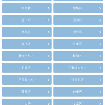
東京駅
練馬区
墨田区
品川区
目黒区
中野区
板橋区
江東区
新橋エリア
世田谷
杉並区
下北沢エリア
二子玉川エリア
江戸川区
葛飾区
台東区
中央区
文京区