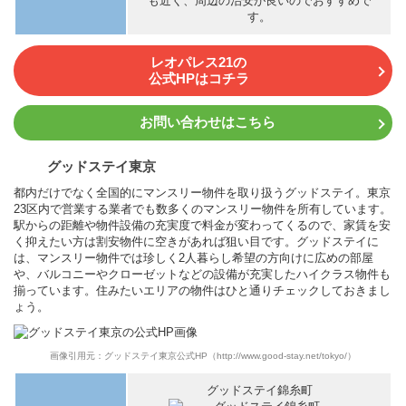
も近く、周辺の治安が良いのでおすすめで
す。
レオパレス21の
公式HPはコチラ
お問い合わせはこちら
グッドステイ東京
都内だけでなく全国的にマンスリー物件を取り扱うグッドステイ。東京
23区内で営業する業者でも数多くのマンスリー物件を所有しています。
駅からの距離や物件設備の充実度で料金が変わってくるので、家賃を安
く抑えたい方は割安物件に空きがあれば狙い目です。グッドステイに
は、マンスリー物件では珍しく2人暮らし希望の方向けに広めの部屋
や、バルコニーやクローゼットなどの設備が充実したハイクラス物件も
揃っています。住みたいエリアの物件はひと通りチェックしておきまし
ょう。
画像引用元：グッドステイ東京公式HP（http://www.good-stay.net/tokyo/）
グッドステイ錦糸町