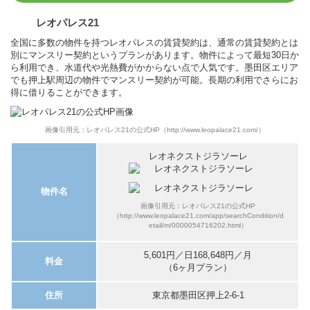
レオパレス21
全国に多数の物件を持つレオパレスの賃貸契約は、通常の賃貸契約とは
別にマンスリー契約というプランがあります。物件によって最短30日か
ら利用でき、水道代や光熱費がかからない点で人気です。墨田区エリア
でも押上駅周辺の物件でマンスリー契約が可能。長期の利用でさらにお
得に借りることができます。
画像引用元：レオパレス21の公式HP（http://www.leopalace21.com/）
レオネクストジラソーレ
物件名
画像引用元：レオパレス21の公式HP
（http://www.leopalace21.com/app/searchCondition/d
etail/m/0000054716202.html）
5,601円／日168,648円／月
料金
（6ヶ月プラン）
住所
東京都墨田区押上2-6-1