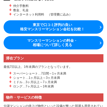
仲介手数料
敷金、礼金
インターネット利用料 （管理費に込み）
東京で口コミ評判の良い
格安マンスリーマンション会社を比較！
マンスリーマンションの料金・
相場について詳しく見る
滞在プラン
最低7日以上、1年未満のプランとなっています。
スーパーショート…7日間～1ヶ月未満
ショート…1ヶ月以上～3ヶ月未満
ミドル…3ヶ月以上～7ヶ月未満
ロング…7ヶ月以上～1年未満
物件・サービスの特徴
分譲マンションの借上げ物件といった設備が整った部屋も用意されてい