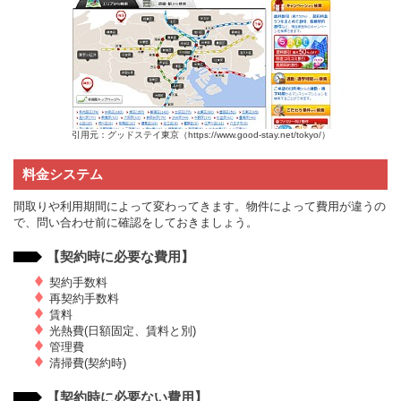
引用元：グッドステイ東京（https://www.good-stay.net/tokyo/）
料金システム
間取りや利用期間によって変わってきます。物件によって費用が違うの
で、問い合わせ前に確認をしておきましょう。
【契約時に必要な費用】
契約手数料
再契約手数料
賃料
光熱費(日額固定、賃料と別)
管理費
清掃費(契約時)
【契約時に必要ない費用】