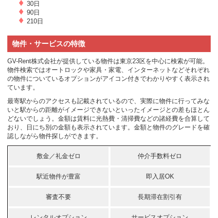
30日
90日
210日
物件・サービスの特徴
GV-Rent株式会社が提供している物件は東京23区を中心に検索が可能。
物件検索ではオートロックや家具・家電、インターネットなどそれぞれ
の物件についているオプションがアイコン付きでわかりやすく表示され
ています。
最寄駅からのアクセスも記載されているので、実際に物件に行ってみな
いと駅からの距離がイメージできないといったイメージとの差もほとん
どないでしょう。金額は賃料に光熱費・清掃費などの諸経費を合算して
おり、日にち別の金額も表示されています。金額と物件のグレードを確
認しながら物件探しができます。
敷金／礼金ゼロ
仲介手数料ゼロ
駅近物件が豊富
即入居OK
審査不要
長期滞在割引有
レンタルオプション
サービスオプション