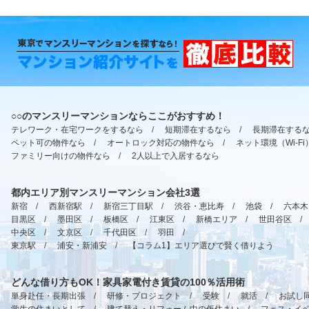
○○のマンスリーマンションならここがおすすめ！
テレワーク・在宅ワークをするなら
/
短期滞在するなら
/
長期滞在する
ペット可の物件なら
/
オートロック対応の物件なら
/
ネット環境（Wi-F
ファミリー向けの物件なら
/
2人以上で入居するなら
都内エリア別マンスリーマンション会社3選
新宿
/
西新宿駅
/
新宿三丁目駅
/
渋谷・恵比寿
/
池袋
/
六本木
目黒区
/
墨田区
/
板橋区
/
江東区
/
新橋エリア
/
世田谷区
/
中央区
/
文京区
/
千代田区
/
羽田
/
東京駅
/
浦安・新浦安
/
【コラム1】エリア選びで賢く借りよう
どんな借り方もOK！家具家電付き賃貸の100％活用術
単身赴任・長期出張
/
研修・プロジェクト
/
受験
/
就活
/
お試し