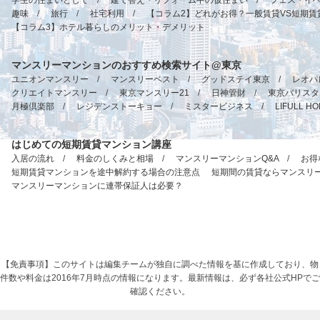
学生の住まいとして
/
建て替え・リフォーム中の仮住まい
/
フェス・イ
趣味
/
旅行
/
社宅利用
/
【コラム2】どれがお得？一般賃貸VS短期賃
【コラム3】ホテル暮らしのメリット・デメリット
マンスリーマンションのおすすめ検索サイト@東京
ユニオンマンスリー
/
マンスリーベスト
/
グッドステイ東京
/
レオパ
クリエイトマンスリー
/
東京マンスリー21
/
日神管財
/
東京バリスタ
月極倶楽部
/
レジデンストーキョー
/
ミスタービジネス
/
LIFULL 
はじめての短期賃貸マンション講座
入居の流れ
/
料金のしくみと相場
/
マンスリーマンションQ&A
/
お得
短期賃貸マンションを途中解約する場合の注意点
短期間の賃貸ならマンスリ
マンスリーマンションに連帯保証人は必要？
【免責事項】このサイトは編集チームが独自に調べた情報を基に作成しており、物
件数や料金は2016年7月時点の情報になります。最新情報は、必ず各社公式HPでご
確認ください。